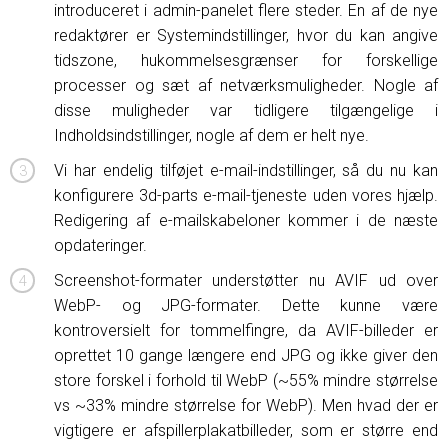
introduceret i admin-panelet flere steder. En af de nye
redaktører er Systemindstillinger, hvor du kan angive
tidszone, hukommelsesgrænser for forskellige
processer og sæt af netværksmuligheder. Nogle af
disse muligheder var tidligere tilgængelige i
Indholdsindstillinger, nogle af dem er helt nye.
Vi har endelig tilføjet e-mail-indstillinger, så du nu kan
konfigurere 3d-parts e-mail-tjeneste uden vores hjælp.
Redigering af e-mailskabeloner kommer i de næste
opdateringer.
Screenshot-formater understøtter nu AVIF ud over
WebP- og JPG-formater. Dette kunne være
kontroversielt for tommelfingre, da AVIF-billeder er
oprettet 10 gange længere end JPG og ikke giver den
store forskel i forhold til WebP (~55% mindre størrelse
vs ~33% mindre størrelse for WebP). Men hvad der er
vigtigere er afspillerplakatbilleder, som er større end