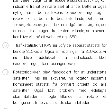
kan være nyttigt for at reducere skraldstatistik og kun
indsamle fra dit primære sæt af lande. Dette er også
nyttigt, når du betaler tokens for videovisninger, og du
ikke ønsker at betale for bestemte lande. Det samme
for søgeforespørgsler, du kan undgå forespørgsler, der
er indsendt af brugere fra bestemte lande, som senere
kan blive vist på dit websted og i SEO.
I trafikstatistik vil KVS nu udfylde separat statistik for
kendte SEO-bots. Også anmodninger fra SEO-bots vil
nu blive udelukket fra indholdsstatistikker
(videovisninger, filanmodninger osv.).
Rotatorlogikken blev færdiggjort for at understøtte
satellitter. Hvis nu aktiveret, vil rotator indsamle
kombineret statistik fra primært projekt og alle
satellitter. Også løst problem med ødelagte
skærmbilleder i nogle tilfælde, når rotator er
konfigureret til delvist at slette skærmbilleder.