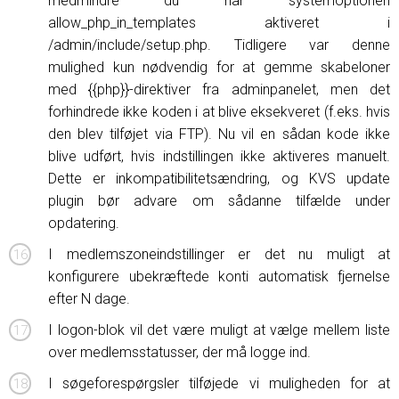
medmindre du har systemoptionen
allow_php_in_templates aktiveret i
/admin/include/setup.php. Tidligere var denne
mulighed kun nødvendig for at gemme skabeloner
med {{php}}-direktiver fra adminpanelet, men det
forhindrede ikke koden i at blive eksekveret (f.eks. hvis
den blev tilføjet via FTP). Nu vil en sådan kode ikke
blive udført, hvis indstillingen ikke aktiveres manuelt.
Dette er inkompatibilitetsændring, og KVS update
plugin bør advare om sådanne tilfælde under
opdatering.
I medlemszoneindstillinger er det nu muligt at
konfigurere ubekræftede konti automatisk fjernelse
efter N dage.
I logon-blok vil det være muligt at vælge mellem liste
over medlemsstatusser, der må logge ind.
I søgeforespørgsler tilføjede vi muligheden for at