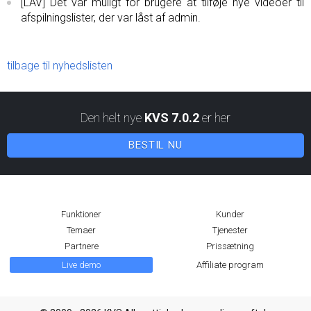
[LAV] Det var muligt for brugere at tilføje nye videoer til
afspilningslister, der var låst af admin.
tilbage til nyhedslisten
Den helt nye
KVS 7.0.2
er her
BESTIL NU
Funktioner
Kunder
Temaer
Tjenester
Partnere
Prissætning
Live demo
Affiliate program