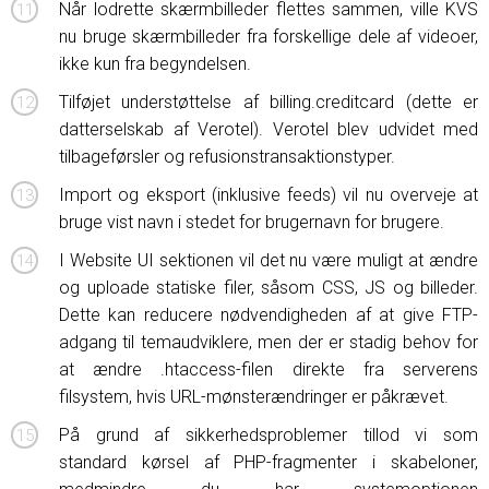
Når lodrette skærmbilleder flettes sammen, ville KVS
nu bruge skærmbilleder fra forskellige dele af videoer,
ikke kun fra begyndelsen.
Tilføjet understøttelse af billing.creditcard (dette er
datterselskab af Verotel). Verotel blev udvidet med
tilbageførsler og refusionstransaktionstyper.
Import og eksport (inklusive feeds) vil nu overveje at
bruge vist navn i stedet for brugernavn for brugere.
I Website UI sektionen vil det nu være muligt at ændre
og uploade statiske filer, såsom CSS, JS og billeder.
Dette kan reducere nødvendigheden af ​​at give FTP-
adgang til temaudviklere, men der er stadig behov for
at ændre .htaccess-filen direkte fra serverens
filsystem, hvis URL-mønsterændringer er påkrævet.
På grund af sikkerhedsproblemer tillod vi som
standard kørsel af PHP-fragmenter i skabeloner,