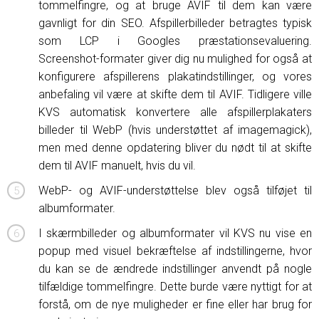
tommelfingre, og at bruge AVIF til dem kan være
gavnligt for din SEO. Afspillerbilleder betragtes typisk
som LCP i Googles præstationsevaluering.
Screenshot-formater giver dig nu mulighed for også at
konfigurere afspillerens plakatindstillinger, og vores
anbefaling vil være at skifte dem til AVIF. Tidligere ville
KVS automatisk konvertere alle afspillerplakaters
billeder til WebP (hvis understøttet af imagemagick),
men med denne opdatering bliver du nødt til at skifte
dem til AVIF manuelt, hvis du vil.
WebP- og AVIF-understøttelse blev også tilføjet til
albumformater.
I skærmbilleder og albumformater vil KVS nu vise en
popup med visuel bekræftelse af indstillingerne, hvor
du kan se de ændrede indstillinger anvendt på nogle
tilfældige tommelfingre. Dette burde være nyttigt for at
forstå, om de nye muligheder er fine eller har brug for