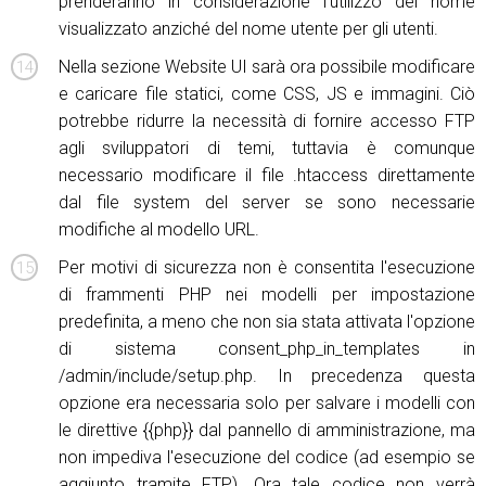
prenderanno in considerazione l'utilizzo del nome
visualizzato anziché del nome utente per gli utenti.
Nella sezione Website UI sarà ora possibile modificare
e caricare file statici, come CSS, JS e immagini. Ciò
potrebbe ridurre la necessità di fornire accesso FTP
agli sviluppatori di temi, tuttavia è comunque
necessario modificare il file .htaccess direttamente
dal file system del server se sono necessarie
modifiche al modello URL.
Per motivi di sicurezza non è consentita l'esecuzione
di frammenti PHP nei modelli per impostazione
predefinita, a meno che non sia stata attivata l'opzione
di sistema consent_php_in_templates in
/admin/include/setup.php. In precedenza questa
opzione era necessaria solo per salvare i modelli con
le direttive {{php}} dal pannello di amministrazione, ma
non impediva l'esecuzione del codice (ad esempio se
aggiunto tramite FTP). Ora tale codice non verrà