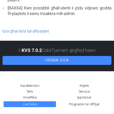
[BAXXA] Kien possibbli għall-utenti li jżidu vidjows ġodda
fil-playlists li kienu msakkra mill-admin.
lura għal-lista tal-aħbarijiet
Il-
KVS 7.0.2
Ġdid Fjamant qiegħed hawn
ORDNA ISSA
Karatteristiċi
Klijenti
Temi
Servizzi
Imsieħba
Ipprezzar
Live Demo
Programm ta' Affiljat