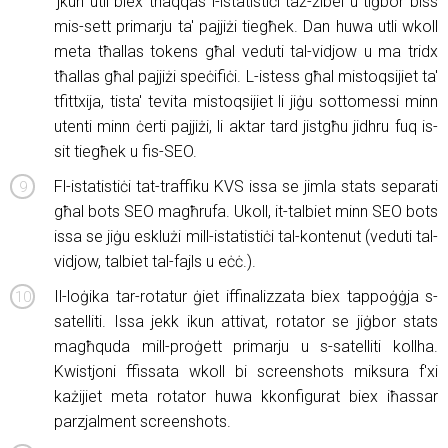
'jkun utli biex tnaqqas l-istatistiċi taż-żibel u tiġbor biss
mis-sett primarju ta' pajjiżi tiegħek. Dan huwa utli wkoll
meta tħallas tokens għal veduti tal-vidjow u ma tridx
tħallas għal pajjiżi speċifiċi. L-istess għal mistoqsijiet ta'
tfittxija, tista' tevita mistoqsijiet li jiġu sottomessi minn
utenti minn ċerti pajjiżi, li aktar tard jistgħu jidhru fuq is-
sit tiegħek u fis-SEO.
Fl-istatistiċi tat-traffiku KVS issa se jimla stats separati
għal bots SEO magħrufa. Ukoll, it-talbiet minn SEO bots
issa se jiġu esklużi mill-istatistiċi tal-kontenut (veduti tal-
vidjow, talbiet tal-fajls u eċċ.).
Il-loġika tar-rotatur ġiet iffinalizzata biex tappoġġja s-
satelliti. Issa jekk ikun attivat, rotator se jiġbor stats
magħquda mill-proġett primarju u s-satelliti kollha.
Kwistjoni ffissata wkoll bi screenshots miksura f'xi
każijiet meta rotator huwa kkonfigurat biex iħassar
parzjalment screenshots.