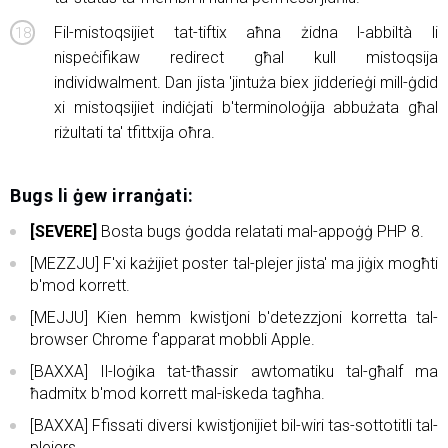
Fil-mistoqsijiet tat-tiftix aħna żidna l-abbiltà li
nispeċifikaw redirect għal kull mistoqsija
individwalment. Dan jista 'jintuża biex jidderieġi mill-ġdid
xi mistoqsijiet indiċjati b'terminoloġija abbużata għal
riżultati ta' tfittxija oħra.
Bugs li ġew irranġati:
[SEVERE]
Bosta bugs ġodda relatati mal-appoġġ PHP 8.
[MEZZJU] F'xi każijiet poster tal-plejer jista' ma jiġix mogħti
b'mod korrett.
[MEJJU] Kien hemm kwistjoni b'detezzjoni korretta tal-
browser Chrome f'apparat mobbli Apple.
[BAXXA] Il-loġika tat-tħassir awtomatiku tal-għalf ma
ħadmitx b'mod korrett mal-iskeda tagħha.
[BAXXA] Ffissati diversi kwistjonijiet bil-wiri tas-sottotitli tal-
plejers.