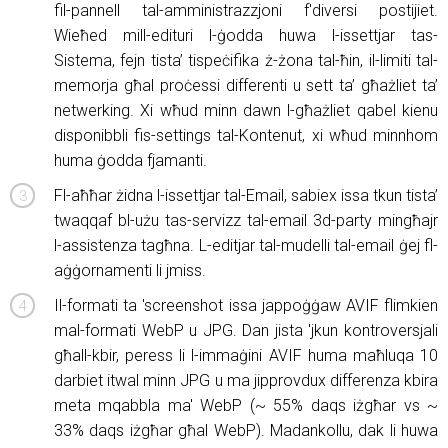
fil-pannell tal-amministrazzjoni f'diversi postijiet.
Wieħed mill-edituri l-ġodda huwa l-issettjar tas-
Sistema, fejn tista’ tispeċifika ż-żona tal-ħin, il-limiti tal-
memorja għal proċessi differenti u sett ta’ għażliet ta’
netwerking. Xi wħud minn dawn l-għażliet qabel kienu
disponibbli fis-settings tal-Kontenut, xi wħud minnhom
huma ġodda fjamanti.
Fl-aħħar żidna l-issettjar tal-Email, sabiex issa tkun tista’
twaqqaf bl-użu tas-servizz tal-email 3d-party mingħajr
l-assistenza tagħna. L-editjar tal-mudelli tal-email ġej fl-
aġġornamenti li jmiss.
Il-formati ta 'screenshot issa jappoġġaw AVIF flimkien
mal-formati WebP u JPG. Dan jista 'jkun kontroversjali
għall-kbir, peress li l-immaġini AVIF huma maħluqa 10
darbiet itwal minn JPG u ma jipprovdux differenza kbira
meta mqabbla ma' WebP (~ 55% daqs iżgħar vs ~
33% daqs iżgħar għal WebP). Madankollu, dak li huwa