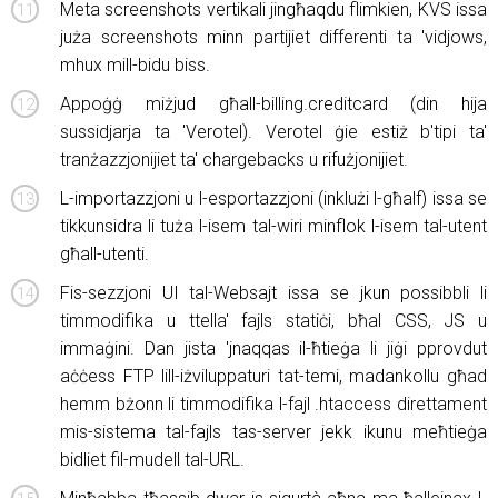
Meta screenshots vertikali jingħaqdu flimkien, KVS issa
juża screenshots minn partijiet differenti ta 'vidjows,
mhux mill-bidu biss.
Appoġġ miżjud għall-billing.creditcard (din hija
sussidjarja ta 'Verotel). Verotel ġie estiż b'tipi ta'
tranżazzjonijiet ta' chargebacks u rifużjonijiet.
L-importazzjoni u l-esportazzjoni (inklużi l-għalf) issa se
tikkunsidra li tuża l-isem tal-wiri minflok l-isem tal-utent
għall-utenti.
Fis-sezzjoni UI tal-Websajt issa se jkun possibbli li
timmodifika u ttella' fajls statiċi, bħal CSS, JS u
immaġini. Dan jista 'jnaqqas il-ħtieġa li jiġi pprovdut
aċċess FTP lill-iżviluppaturi tat-temi, madankollu għad
hemm bżonn li timmodifika l-fajl .htaccess direttament
mis-sistema tal-fajls tas-server jekk ikunu meħtieġa
bidliet fil-mudell tal-URL.