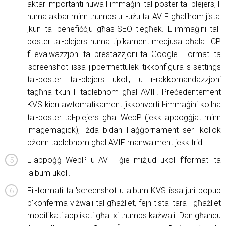
aktar importanti huwa l-immaġini tal-poster tal-plejers, li
huma akbar minn thumbs u l-użu ta 'AVIF għalihom jista'
jkun ta 'benefiċċju għas-SEO tiegħek. L-immaġini tal-
poster tal-plejers huma tipikament meqjusa bħala LCP
fl-evalwazzjoni tal-prestazzjoni tal-Google. Formati ta
'screenshot issa jippermettulek tikkonfigura s-settings
tal-poster tal-plejers ukoll, u r-rakkomandazzjoni
tagħna tkun li taqlebhom għal AVIF. Preċedentement
KVS kien awtomatikament jikkonverti l-immaġini kollha
tal-poster tal-plejers għal WebP (jekk appoġġjat minn
imagemagick), iżda b'dan l-aġġornament ser ikollok
bżonn taqlebhom għal AVIF manwalment jekk trid.
L-appoġġ WebP u AVIF ġie miżjud ukoll f'formati ta
'album ukoll.
Fil-formati ta 'screenshot u album KVS issa juri popup
b'konferma viżwali tal-għażliet, fejn tista' tara l-għażliet
modifikati applikati għal xi thumbs każwali. Dan għandu