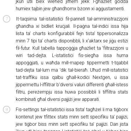
jkun utli biex wieħed jifhem jekk l-għażliet ġodda
humiex tajbin jew għandhomx bżonn xi aġġustamenti.
It-taqsima tal-istatistiċi fil-pannell tal-amministrazzjoni
għandha xi bidliet kruċjali. Il-paġna tal-indiċi issa hija
lista ta’ charts konfigurabbli fejn tista’ tippersonalizza
minn 7 tipi ta’ charts disponibbli, li x’aktarx se jiġu estiżi
fil-futur. Kull tabella tappoġġja għażliet ta 'filtrazzjoni u
wiri tad-dejta. L-istatistiċi fis-siegħa issa huma
appoġġjati, u waħda mill-mapep tippermetti t-tqabbil
tad-dejta tal-lum ma 'dik tal-bieraħ. Uħud mill-istatistiċi
tat-traffiku issa qalbu għall-kodiċi Nextgen, u issa
jippermettu l-iffiltrar b'diversi valuri differenti għall-istess
filtru, pereżempju issa huwa possibbli li tiffiltra stats
kombinati għal diversi pajjiżi jew apparati.
Fis-settings tal-istatistiċi issa tista' tagħżel li ma tiġborx
kontenut jew tfittex stats minn sett speċifiku ta' pajjiżi,
jew tiġbor biss minn sett speċifiku ta' pajjiżi. Dan jista