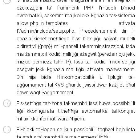
Minħabba tħassib dwar is-sigurtà aħna ma ħallejnax l-
eżekuzzjoni ta' frammenti PHP f'mudelli b'mod
awtomatiku, sakemm ma jkollokx l-għażla tas-sistema
allow_php_in_templates attivata
f'/admin/include/setup.php. Preċedentement din l-
għażla kienet meħtieġa biss biex jiġu salvati mudelli
b'direttivi {{php}} mill-pannell tal-amministrazzjoni, iżda
ma żammitx il-kodiċi milli jiġi eżegwit (pereżempju jekk
miżjud permezz tal-FTP). Issa tali kodiċi mhux se jiġi
esegwit jekk l-għażla ma tiġix attivata manwalment.
Din hija bidla fl-inkompatibbiltà u l-plugin tal-
aġġornament tal-KVS għandu jwissi dwar każijiet bħal
dawn waqt l-aġġornament.
Fis-settings taż-żona tal-membri issa huwa possibbli li
tiġi kkonfigurata t-tneħħija awtomatika tal-kontijiet
mhux ikkonfermati wara N ijiem.
Fil-blokk tal-logon se jkun possibbli li tagħżel bejn lista
ta’ status ta’ membri li huma permessi jidħlu.