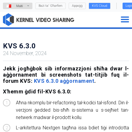
Bażi ta' Għarfien
Appoġġ
KVS Cloud
Logi
Malti
KVS 6.3.0
24 November, 2024
Jekk jogħġbok sib informazzjoni sħiħa dwar l-
aġġornament bi screenshots tat-titjib fuq il-
forum KVS:
KVS 6.3.0 aġġornament
.
X'hemm ġdid fil-KVS 6.3.0:
Aħna nkomplu bir-refactoring tal-kodiċi tal-isfond. Din il-
verżjoni ġedded bis-sħiħ is-sistema u s-sejħiet tan-
netwerk madwar il-prodott kollu.
L-arkitettura Nextgen tagħna issa bdiet tiġi introdotta