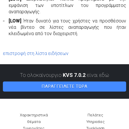
εμφάνιση των υποτίτλων του προγράμματος
αναπαραγωγής.
[LOW]
Ήταν δυνατό για τους χρήστες να προσθέσουν
νέα βίντεο σε λίστες αναπαραγωγής που ήταν
κλειδωμένα από τον διαχειριστή.
επιστροφή στη λίστα ειδήσεων
Το ολοκαίνουργιο
KVS 7.0.2
είναι εδώ
ΠΑΡΑΓΓΕΊΛΕΤΕ ΤΏΡΑ
Χαρακτηριστικά
Πελάτες
Θέματα
Υπηρεσίες
Συνεργάτες
Τιμολόγηση