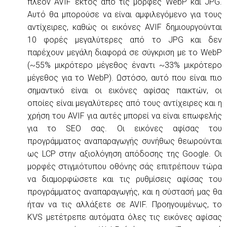
πλέον AVIF εκτός από τις μορφές WebP και JPG.
Αυτό θα μπορούσε να είναι αμφιλεγόμενο για τους
αντίχειρες, καθώς οι εικόνες AVIF δημιουργούνται
10 φορές μεγαλύτερες από το JPG και δεν
παρέχουν μεγάλη διαφορά σε σύγκριση με το WebP
(~55% μικρότερο μέγεθος έναντι ~33% μικρότερο
μέγεθος για το WebP). Ωστόσο, αυτό που είναι πιο
σημαντικό είναι οι εικόνες αφίσας παικτών, οι
οποίες είναι μεγαλύτερες από τους αντίχειρες και η
χρήση του AVIF για αυτές μπορεί να είναι επωφελής
για το SEO σας. Οι εικόνες αφίσας του
προγράμματος αναπαραγωγής συνήθως θεωρούνται
ως LCP στην αξιολόγηση απόδοσης της Google. Οι
μορφές στιγμιότυπου οθόνης σάς επιτρέπουν τώρα
να διαμορφώσετε και τις ρυθμίσεις αφίσας του
προγράμματος αναπαραγωγής, και η σύστασή μας θα
ήταν να τις αλλάξετε σε AVIF. Προηγουμένως, το
KVS μετέτρεπε αυτόματα όλες τις εικόνες αφίσας