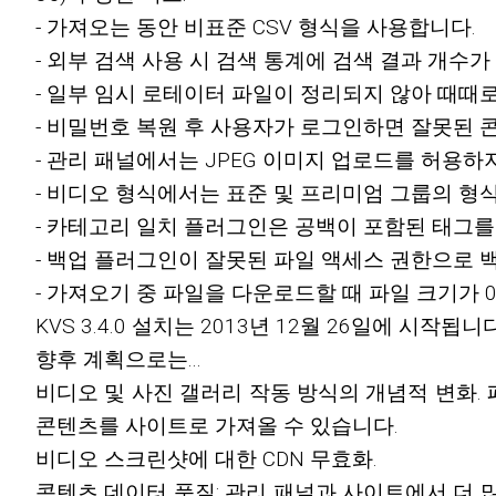
- 가져오는 동안 비표준 CSV 형식을 사용합니다.
- 외부 검색 사용 시 검색 통계에 검색 결과 개수
- 일부 임시 로테이터 파일이 정리되지 않아 때때
- 비밀번호 복원 후 사용자가 로그인하면 잘못된
- 관리 패널에서는 JPEG 이미지 업로드를 허용하
- 비디오 형식에서는 표준 및 프리미엄 그룹의 형
- 카테고리 일치 플러그인은 공백이 포함된 태그를
- 백업 플러그인이 잘못된 파일 액세스 권한으로 
- 가져오기 중 파일을 다운로드할 때 파일 크기가 
KVS 3.4.0 설치는 2013년 12월 26일에 시작됩니다
향후 계획으로는...
비디오 및 사진 갤러리 작동 방식의 개념적 변화.
콘텐츠를 사이트로 가져올 수 있습니다.
비디오 스크린샷에 대한 CDN 무효화.
콘텐츠 데이터 품질: 관리 패널과 사이트에서 더 많