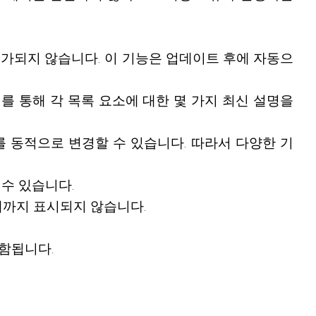
 추가되지 않습니다. 이 기능은 업데이트 후에 자동으
되었습니다. 이를 통해 각 목록 요소에 대한 몇 가지 최신 설명을
츠의 논리를 동적으로 변경할 수 있습니다. 따라서 다양한 기
할 수 있습니다.
할 때까지 표시되지 않습니다.
포함됩니다.