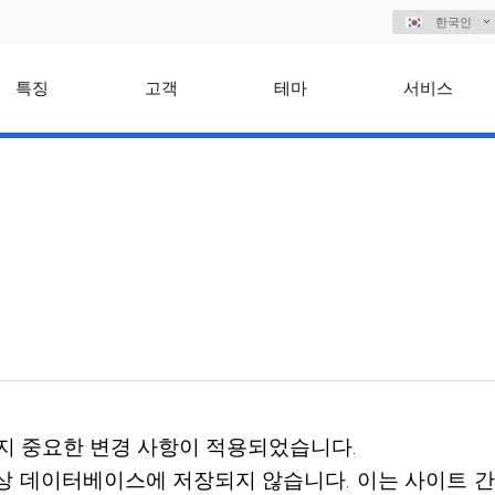
한국인
특징
고객
테마
서비스
가지 중요한 변경 사항이 적용되었습니다.
이상 데이터베이스에 저장되지 않습니다. 이는 사이트 