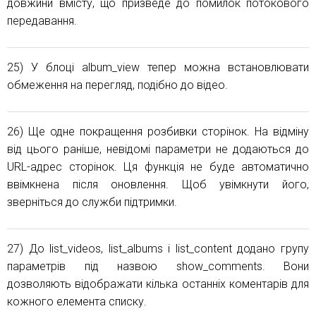
довжини вмісту, що призведе до помилок потокового
передавання.
25) У блоці album_view тепер можна встановлювати
обмеження на перегляд, подібно до відео.
26) Ще одне покращення розбивки сторінок. На відміну
від цього раніше, невідомі параметри не додаються до
URL-адрес сторінок. Ця функція не буде автоматично
ввімкнена після оновлення. Щоб увімкнути його,
зверніться до служби підтримки.
27) До list_videos, list_albums і list_content додано групу
параметрів під назвою show_comments. Вони
дозволяють відображати кілька останніх коментарів для
кожного елемента списку.