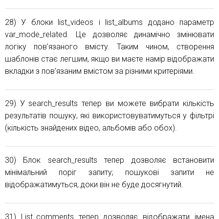
28) У блоки list_videos і list_albums додано параметр
var_mode_related. Це дозволяє динамічно змінювати
логіку пов’язаного вмісту. Таким чином, створення
шаблонів стає легшим, якщо ви маєте намір відображати
вкладки з пов’язаним вмістом за різними критеріями.
29) У search_results тепер ви можете вибрати кількість
результатів пошуку, які використовуватимуться у фільтрі
(кількість знайдених відео, альбомів або обох).
30) Блок search_results тепер дозволяє встановити
мінімальний поріг запиту; пошукові запити не
відображатимуться, доки він не буде досягнутий.
31) List_comments тепер дозволяє відображати імена