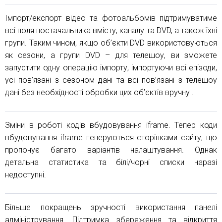
Імпорт/експорт відео та фотоальбомів підтримуватиме
всі поля постачальника вмісту, каналу та DVD, а також їхні
групи. Таким чином, якщо об’єкти DVD використовуються
як сезони, а групи DVD – для телешоу, ви зможете
запустити одну операцію імпорту, імпортуючи всі епізоди,
усі пов’язані з сезоном дані та всі пов’язані з телешоу
дані без необхідності обробки цих об’єктів вручну .
Зміни в роботі кодів вбудовування iframe. Тепер коди
вбудовування iframe генеруються сторінками сайту, що
пропонує багато варіантів налаштування. Однак
детальна статистика та білі/чорні списки наразі
недоступні.
Більше покращень зручності використання панелі
адміністрування. Підтримка збереження та відкриття