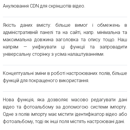
Анулювання CDN для скріншотів відео.
Якість даних вмісту: більше вимог і обмежень в
адміністративній панелі та на сайті, напр. мінімальна та
максимальна довжина заголовка та опису тощо. Наш
напрям — уніфікувати ці функції та запровадити
універсальну сторінку з усіма налаштуваннями.
Концептуальні зміни в роботі настроюваних полів, більше
функцій для покращеного використання.
Нова функція, яка дозволяє масово редагувати дані
відео та фотоальбому за допомогою системи імпорту.
Одне з полів імпорту має містити ідентифікатор відео або
фотоальбому, тоді як інші поля містять настроювані дані.