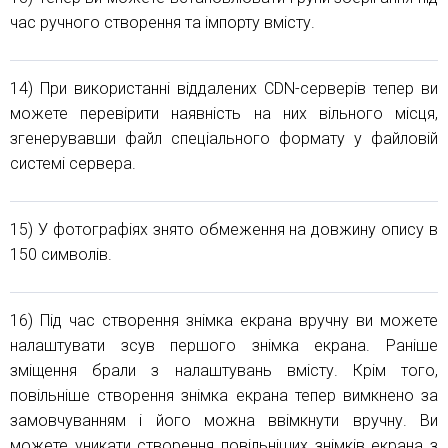
час ручного створення та імпорту вмісту.
14) При використанні віддалених CDN-серверів тепер ви
можете перевірити наявність на них вільного місця,
згенерувавши файл спеціального формату у файловій
системі сервера.
15) У фотографіях знято обмеження на довжину опису в
150 символів.
16) Під час створення знімка екрана вручну ви можете
налаштувати зсув першого знімка екрана. Раніше
зміщення брали з налаштувань вмісту. Крім того,
повільніше створення знімка екрана тепер вимкнено за
замовчуванням і його можна ввімкнути вручну. Ви
можете уникати створення повільніших знімків екрана з