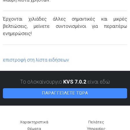
Έρχονται χιλιάδες άλλες σημαντικές και μικρές
βελτιώσεις, μείνετε συντονισμένοι για περαιτέρω
ενημερώσεις!
επιστροφή στη λίστα ειδήσεων
Το ολοκαίνουργιο
KVS 7.0.2
είναι εδώ
ΠΑΡΑΓΓΕΊΛΕΤΕ ΤΏΡΑ
Χαρακτηριστικά
Πελάτες
Θέματα
Υπηρεσίες