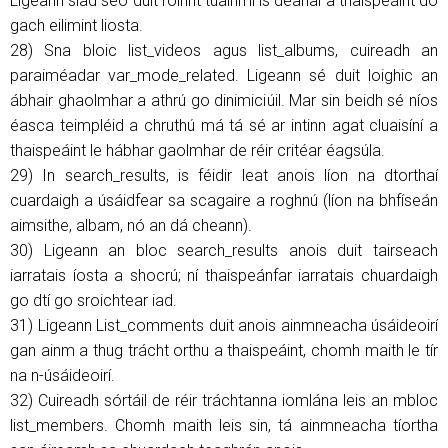
Ligeann siad seo duit roinnt tuairimí is déanaí a thaispeáint do
gach eilimint liosta.
28) Sna bloic list_videos agus list_albums, cuireadh an
paraiméadar var_mode_related. Ligeann sé duit loighic an
ábhair ghaolmhar a athrú go dinimiciúil. Mar sin beidh sé níos
éasca teimpléid a chruthú má tá sé ar intinn agat cluaisíní a
thaispeáint le hábhar gaolmhar de réir critéar éagsúla.
29) In search_results, is féidir leat anois líon na dtorthaí
cuardaigh a úsáidfear sa scagaire a roghnú (líon na bhfíseán
aimsithe, albam, nó an dá cheann).
30) Ligeann an bloc search_results anois duit tairseach
iarratais íosta a shocrú; ní thaispeánfar iarratais chuardaigh
go dtí go sroichtear iad.
31) Ligeann List_comments duit anois ainmneacha úsáideoirí
gan ainm a thug trácht orthu a thaispeáint, chomh maith le tír
na n-úsáideoirí.
32) Cuireadh sórtáil de réir tráchtanna iomlána leis an mbloc
list_members. Chomh maith leis sin, tá ainmneacha tíortha