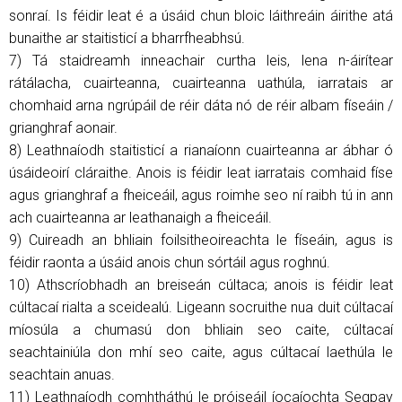
sonraí. Is féidir leat é a úsáid chun bloic láithreáin áirithe atá
bunaithe ar staitisticí a bharrfheabhsú.
7) Tá staidreamh inneachair curtha leis, lena n-áirítear
rátálacha, cuairteanna, cuairteanna uathúla, iarratais ar
chomhaid arna ngrúpáil de réir dáta nó de réir albam físeáin /
grianghraf aonair.
8) Leathnaíodh staitisticí a rianaíonn cuairteanna ar ábhar ó
úsáideoirí cláraithe. Anois is féidir leat iarratais comhaid físe
agus grianghraf a fheiceáil, agus roimhe seo ní raibh tú in ann
ach cuairteanna ar leathanaigh a fheiceáil.
9) Cuireadh an bhliain foilsitheoireachta le físeáin, agus is
féidir raonta a úsáid anois chun sórtáil agus roghnú.
10) Athscríobhadh an breiseán cúltaca; anois is féidir leat
cúltacaí rialta a sceidealú. Ligeann socruithe nua duit cúltacaí
míosúla a chumasú don bhliain seo caite, cúltacaí
seachtainiúla don mhí seo caite, agus cúltacaí laethúla le
seachtain anuas.
11) Leathnaíodh comhtháthú le próiseáil íocaíochta Segpay