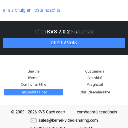
ar ais chuig an liosta nuachta
Tá an
KVS 7.0.2
Nua anseo
ORDÚ ANOIS
Gnéithe
Custaiméirí
Téamaí
Seirbhísí
Comhpháirtithe
Praghsáil
Taispeántas beo
Clár Cleamhnaithe
© 2009 - 2026 KVS Gach ceart
comhaontú ceadúnais
sales@kernel-video-sharing.com