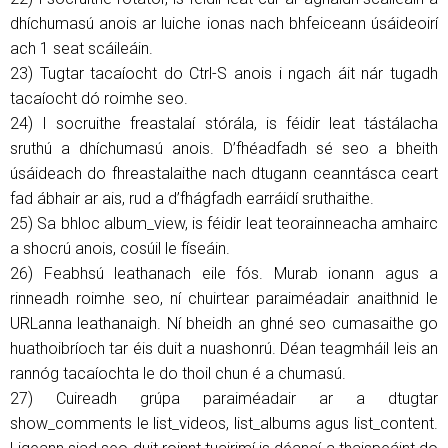
dhíchumasú anois ar luiche ionas nach bhfeiceann úsáideoirí
ach 1 seat scáileáin.
23) Tugtar tacaíocht do Ctrl-S anois i ngach áit nár tugadh
tacaíocht dó roimhe seo.
24) I socruithe freastalaí stórála, is féidir leat tástálacha
sruthú a dhíchumasú anois. D’fhéadfadh sé seo a bheith
úsáideach do fhreastalaithe nach dtugann ceanntásca ceart
fad ábhair ar ais, rud a d’fhágfadh earráidí sruthaithe.
25) Sa bhloc album_view, is féidir leat teorainneacha amhairc
a shocrú anois, cosúil le físeáin.
26) Feabhsú leathanach eile fós. Murab ionann agus a
rinneadh roimhe seo, ní chuirtear paraiméadair anaithnid le
URLanna leathanaigh. Ní bheidh an ghné seo cumasaithe go
huathoibríoch tar éis duit a nuashonrú. Déan teagmháil leis an
rannóg tacaíochta le do thoil chun é a chumasú.
27) Cuireadh grúpa paraiméadair ar a dtugtar
show_comments le list_videos, list_albums agus list_content.