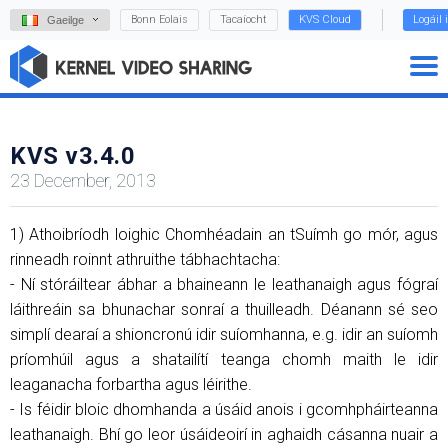
Bonn Eolais
Tacaíocht
KVS Cloud
Logáil 
Gaeilge
KVS v3.4.0
23 December, 2013
1) Athoibríodh loighic Chomhéadain an tSuímh go mór, agus
rinneadh roinnt athruithe tábhachtacha:
- Ní stóráiltear ábhar a bhaineann le leathanaigh agus fógraí
láithreáin sa bhunachar sonraí a thuilleadh. Déanann sé seo
simplí dearaí a shioncronú idir suíomhanna, e.g. idir an suíomh
príomhúil agus a shatailítí teanga chomh maith le idir
leaganacha forbartha agus léirithe.
- Is féidir bloic dhomhanda a úsáid anois i gcomhpháirteanna
leathanaigh. Bhí go leor úsáideoirí in aghaidh cásanna nuair a