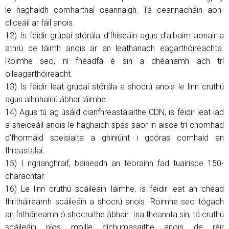
le haghaidh comharthaí ceannaigh. Tá ceannacháin aon-
cliceáil ar fáil anois.
12) Is féidir grúpaí stórála d’fhíseáin agus d’albaim aonair a
athrú de láimh anois ar an leathanach eagarthóireachta.
Roimhe seo, ní fhéadfá é sin a dhéanamh ach trí
olleagarthóireacht.
13) Is féidir leat grúpaí stórála a shocrú anois le linn cruthú
agus allmhairiú ábhar láimhe.
14) Agus tú ag úsáid cianfhreastalaithe CDN, is féidir leat iad
a sheiceáil anois le haghaidh spás saor in aisce trí chomhad
d’fhormáid speisialta a ghiniúint i gcóras comhaid an
fhreastalaí.
15) I ngrianghraif, baineadh an teorainn fad tuairisce 150-
charachtar.
16) Le linn cruthú scáileáin láimhe, is féidir leat an chéad
fhritháireamh scáileáin a shocrú anois. Roimhe seo tógadh
an fritháireamh ó shocruithe ábhair. Ina theannta sin, tá cruthú
scáileáin níos moille díchumasaithe anois de réir