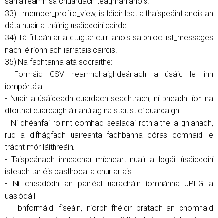
san áireamh sa chuardach teaghrán anois.
33) I member_profile_view, is féidir leat a thaispeáint anois an
dáta nuair a tháinig úsáideoirí cairde.
34) Tá fillteán ar a dtugtar cuirí anois sa bhloc list_messages
nach léiríonn ach iarratais cairdis.
35) Na fabhtanna atá socraithe:
- Formáid CSV neamhchaighdeánach a úsáid le linn
iompórtála.
- Nuair a úsáideadh cuardach seachtrach, ní bheadh ​​líon na
dtorthaí cuardaigh á rianú ag na staitisticí cuardaigh.
- Ní dhéanfaí roinnt comhad sealadaí rothlaithe a ghlanadh,
rud a d'fhágfadh uaireanta fadhbanna córas comhaid le
trácht mór láithreáin.
- Taispeánadh inneachar mícheart nuair a logáil úsáideoirí
isteach tar éis pasfhocal a chur ar ais.
- Ní cheadódh an painéal riaracháin íomhánna JPEG a
uaslódáil.
- I bhformáidí físeáin, níorbh fhéidir bratach an chomhaid