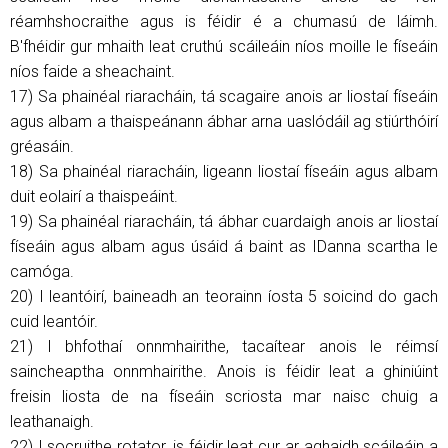
réamhshocraithe agus is féidir é a chumasú de láimh.
B'fhéidir gur mhaith leat cruthú scáileáin níos moille le físeáin
níos faide a sheachaint.
17) Sa phainéal riaracháin, tá scagaire anois ar liostaí físeáin
agus albam a thaispeánann ábhar arna uaslódáil ag stiúrthóirí
gréasáin.
18) Sa phainéal riaracháin, ligeann liostaí físeáin agus albam
duit eolairí a thaispeáint.
19) Sa phainéal riaracháin, tá ábhar cuardaigh anois ar liostaí
físeáin agus albam agus úsáid á baint as IDanna scartha le
camóga.
20) I leantóirí, baineadh an teorainn íosta 5 soicind do gach
cuid leantóir.
21) I bhfothaí onnmhairithe, tacaítear anois le réimsí
saincheaptha onnmhairithe. Anois is féidir leat a ghiniúint
freisin liosta de na físeáin scriosta mar naisc chuig a
leathanaigh.
22) I socruithe rotator, is féidir leat cur ar aghaidh scáileáin a