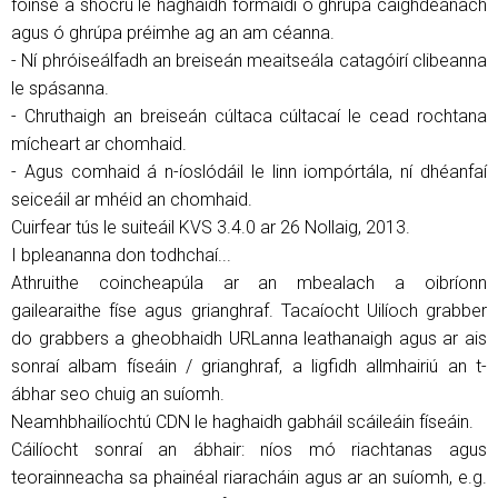
foinse a shocrú le haghaidh formáidí ó ghrúpa caighdeánach
agus ó ghrúpa préimhe ag an am céanna.
- Ní phróiseálfadh an breiseán meaitseála catagóirí clibeanna
le spásanna.
- Chruthaigh an breiseán cúltaca cúltacaí le cead rochtana
mícheart ar chomhaid.
- Agus comhaid á n-íoslódáil le linn iompórtála, ní dhéanfaí
seiceáil ar mhéid an chomhaid.
Cuirfear tús le suiteáil KVS 3.4.0 ar 26 Nollaig, 2013.
I bpleananna don todhchaí...
Athruithe coincheapúla ar an mbealach a oibríonn
gailearaithe físe agus grianghraf. Tacaíocht Uilíoch grabber
do grabbers a gheobhaidh URLanna leathanaigh agus ar ais
sonraí albam físeáin / grianghraf, a ligfidh allmhairiú an t-
ábhar seo chuig an suíomh.
Neamhbhailíochtú CDN le haghaidh gabháil scáileáin físeáin.
Cáilíocht sonraí an ábhair: níos mó riachtanas agus
teorainneacha sa phainéal riaracháin agus ar an suíomh, e.g.