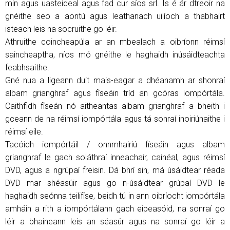
min agus uasteideal agus fad cur síos srl. Is é ár dtreoir na
gnéithe seo a aontú agus leathanach uilíoch a thabhairt
isteach leis na socruithe go léir.
Athruithe coincheapúla ar an mbealach a oibríonn réimsí
saincheaptha, níos mó gnéithe le haghaidh inúsáidteachta
feabhsaithe.
Gné nua a ligeann duit mais-eagar a dhéanamh ar shonraí
albam grianghraf agus físeáin tríd an gcóras iompórtála.
Caithfidh físeán nó aitheantas albam grianghraf a bheith i
gceann de na réimsí iompórtála agus tá sonraí inoiriúnaithe i
réimsí eile.
Tacóidh iompórtáil / onnmhairiú físeáin agus albam
grianghraf le gach soláthraí inneachair, cainéal, agus réimsí
DVD, agus a ngrúpaí freisin. Dá bhrí sin, má úsáidtear réada
DVD mar shéasúir agus go n-úsáidtear grúpaí DVD le
haghaidh seónna teilifíse, beidh tú in ann oibríocht iompórtála
amháin a rith a iompórtálann gach eipeasóid, na sonraí go
léir a bhaineann leis an séasúr agus na sonraí go léir a