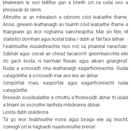
bhaineann le seó teilifíse gan a bheith ort na rudaí seo a
phróiseáil de láimh. .
Athruithe ar an mbealach a oibríonn cóid leabaithe iframe.
Anois, gineann leathanaigh an tsuímh cóid leabaithe iframe a
thairgeann go leor roghanna saincheaptha. Mar sin féin, níl
staitisticí domhain agus liostaí bána / dubh ar fáil faoi láthair.
Feabhsuithe inúsáidteachta níos mó sa phainéal riaracháin.
Sábháil agus oscail an chéad tacaíocht gníomhaíochta eile
do gach liosta, ní hamháin físeáin agus albam grianghraf.
Rudaí a scriosadh óna leathanaigh eagarthóireachta. Rudaí
catagóirithe a scriosadh mar aon leis an ábhar.
Iompórtáil mais, easpórtáil agus eagarthóireacht rudaí
catagóirithe.
Breiseán sceidealaithe a chruthú a fhoilseoidh ábhar trí úsáid
a bhaint as socruithe laethúla méideanna ábhair.
Liosta dubh úsáideora.
Tá go leor feabhsuithe móra agus beaga eile ag teacht,
coinnigh ort le haghaidh nuashonruithe breise!