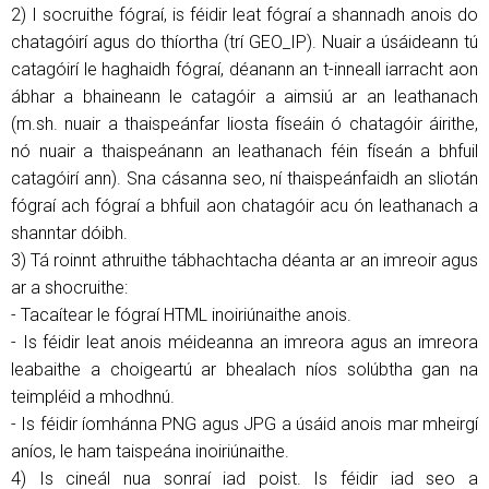
2) I socruithe fógraí, is féidir leat fógraí a shannadh anois do
chatagóirí agus do thíortha (trí GEO_IP). Nuair a úsáideann tú
catagóirí le haghaidh fógraí, déanann an t-inneall iarracht aon
ábhar a bhaineann le catagóir a aimsiú ar an leathanach
(m.sh. nuair a thaispeánfar liosta físeáin ó chatagóir áirithe,
nó nuair a thaispeánann an leathanach féin físeán a bhfuil
catagóirí ann). Sna cásanna seo, ní thaispeánfaidh an sliotán
fógraí ach fógraí a bhfuil aon chatagóir acu ón leathanach a
shanntar dóibh.
3) Tá roinnt athruithe tábhachtacha déanta ar an imreoir agus
ar a shocruithe:
- Tacaítear le fógraí HTML inoiriúnaithe anois.
- Is féidir leat anois méideanna an imreora agus an imreora
leabaithe a choigeartú ar bhealach níos solúbtha gan na
teimpléid a mhodhnú.
- Is féidir íomhánna PNG agus JPG a úsáid anois mar mheirgí
aníos, le ham taispeána inoiriúnaithe.
4) Is cineál nua sonraí iad poist. Is féidir iad seo a