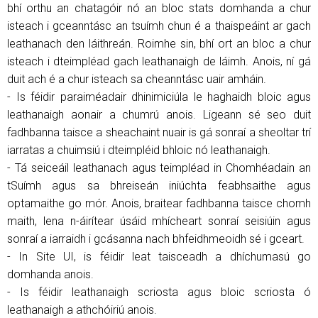
bhí orthu an chatagóir nó an bloc stats domhanda a chur
isteach i gceanntásc an tsuímh chun é a thaispeáint ar gach
leathanach den láithreán. Roimhe sin, bhí ort an bloc a chur
isteach i dteimpléad gach leathanaigh de láimh. Anois, ní gá
duit ach é a chur isteach sa cheanntásc uair amháin.
- Is féidir paraiméadair dhinimiciúla le haghaidh bloic agus
leathanaigh aonair a chumrú anois. Ligeann sé seo duit
fadhbanna taisce a sheachaint nuair is gá sonraí a sheoltar trí
iarratas a chuimsiú i dteimpléid bhloic nó leathanaigh.
- Tá seiceáil leathanach agus teimpléad in Chomhéadain an
tSuímh agus sa bhreiseán iniúchta feabhsaithe agus
optamaithe go mór. Anois, braitear fadhbanna taisce chomh
maith, lena n-áirítear úsáid mhícheart sonraí seisiúin agus
sonraí a iarraidh i gcásanna nach bhfeidhmeoidh sé i gceart.
- In Site UI, is féidir leat taisceadh a dhíchumasú go
domhanda anois.
- Is féidir leathanaigh scriosta agus bloic scriosta ó
leathanaigh a athchóiriú anois.