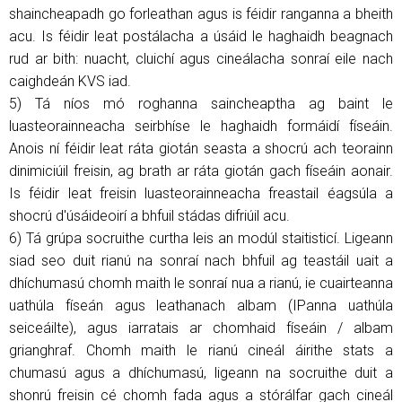
shaincheapadh go forleathan agus is féidir ranganna a bheith
acu. Is féidir leat postálacha a úsáid le haghaidh beagnach
rud ar bith: nuacht, cluichí agus cineálacha sonraí eile nach
caighdeán KVS iad.
5) Tá níos mó roghanna saincheaptha ag baint le
luasteorainneacha seirbhíse le haghaidh formáidí físeáin.
Anois ní féidir leat ráta giotán seasta a shocrú ach teorainn
dinimiciúil freisin, ag brath ar ráta giotán gach físeáin aonair.
Is féidir leat freisin luasteorainneacha freastail éagsúla a
shocrú d'úsáideoirí a bhfuil stádas difriúil acu.
6) Tá grúpa socruithe curtha leis an modúl staitisticí. Ligeann
siad seo duit rianú na sonraí nach bhfuil ag teastáil uait a
dhíchumasú chomh maith le sonraí nua a rianú, ie cuairteanna
uathúla físeán agus leathanach albam (IPanna uathúla
seiceáilte), agus iarratais ar chomhaid físeáin / albam
grianghraf. Chomh maith le rianú cineál áirithe stats a
chumasú agus a dhíchumasú, ligeann na socruithe duit a
shonrú freisin cé chomh fada agus a stórálfar gach cineál