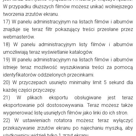
W przypadku dłuższych filmów możesz unikać wolniejszego
tworzenia zrzutów ekranu.
17) W panelu administracyjnym na listach filmów i albumów
znajduje się teraz filtr pokazujący treści przesłane przez
webmasterów.
18) W panelu administracyjnym listy filmów i albumów
umożliwiają teraz wyświetlanie katalogów.
19) W panelu administracyjnym na listach filmów i albumów
istnieje teraz możliwość wyszukiwania treści za pomocą
identyfikatorów oddzielonych przecinkami.
20) W przyczepach usunięto minimalny limit 5 sekund dla
każdej części przyczepy.
21) W plikach eksportu obsługiwane jest teraz
eksportowanie pól dostosowywania. Teraz możesz także
wygenerować listę usuniętych filmów jako linki do ich stron.
22) W ustawieniach rotatora możesz teraz wyłączyć
przekazywanie zrzutów ekranu po najechaniu myszką, aby
użytkownicy widzieli tylko 1 zrzut ekranu.