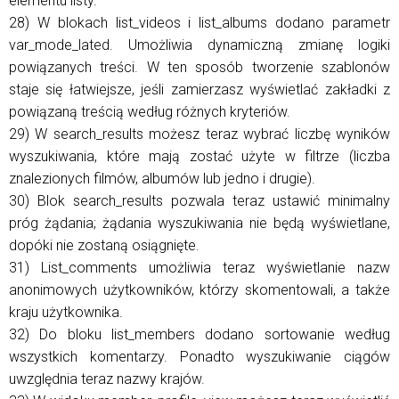
elementu listy.
28) W blokach list_videos i list_albums dodano parametr
var_mode_lated. Umożliwia dynamiczną zmianę logiki
powiązanych treści. W ten sposób tworzenie szablonów
staje się łatwiejsze, jeśli zamierzasz wyświetlać zakładki z
powiązaną treścią według różnych kryteriów.
29) W search_results możesz teraz wybrać liczbę wyników
wyszukiwania, które mają zostać użyte w filtrze (liczba
znalezionych filmów, albumów lub jedno i drugie).
30) Blok search_results pozwala teraz ustawić minimalny
próg żądania; żądania wyszukiwania nie będą wyświetlane,
dopóki nie zostaną osiągnięte.
31) List_comments umożliwia teraz wyświetlanie nazw
anonimowych użytkowników, którzy skomentowali, a także
kraju użytkownika.
32) Do bloku list_members dodano sortowanie według
wszystkich komentarzy. Ponadto wyszukiwanie ciągów
uwzględnia teraz nazwy krajów.