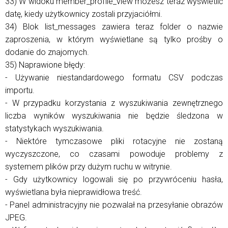
33) W widoku member_profile_view możesz teraz wyświetlić
datę, kiedy użytkownicy zostali przyjaciółmi.
34) Blok list_messages zawiera teraz folder o nazwie
zaproszenia, w którym wyświetlane są tylko prośby o
dodanie do znajomych.
35) Naprawione błędy:
- Używanie niestandardowego formatu CSV podczas
importu.
- W przypadku korzystania z wyszukiwania zewnętrznego
liczba wyników wyszukiwania nie będzie śledzona w
statystykach wyszukiwania.
- Niektóre tymczasowe pliki rotacyjne nie zostaną
wyczyszczone, co czasami powoduje problemy z
systemem plików przy dużym ruchu w witrynie.
- Gdy użytkownicy logowali się po przywróceniu hasła,
wyświetlana była nieprawidłowa treść.
- Panel administracyjny nie pozwalał na przesyłanie obrazów
JPEG.