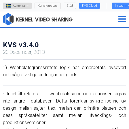
Kunskapsbas
Stöd
KVS Cloud
Inloggnin
Svenska
KVS v3.4.0
23 December, 2013
1) Webbplatsgränssnittets logik har omarbetats avsevärt
och några viktiga ändringar har gjorts:
- Innehåll relaterat till webbplatssidor och annonser lagras
inte längre i databasen. Detta förenklar synkronisering av
design mellan sajter, t.ex. mellan den primära platsen och
dess språksatelliter samt mellan utvecklings- och
produktionsversioner.