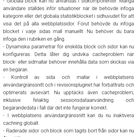
- Globala block kan nu användas i sidkomponenter. Många
användare ställdes inför situationer när de behövde infoga
kategorin eller det globala statistikblocket i sidhuvudet för att
visa det på alla webbplatssidor. Förut behövde du infoga
blocket i varje sidas mall manuellt. Nu behöver du bara
infoga den i rubriken en gång.
- Dynamiska parametrar för enskilda block och sidor kan nu
konfigureras. Detta låter dig undvika cacheproblem när
block- eller sidmallar behöver innehålla data som skickas via
en begäran.
- Kontroll av sida och mallar i webbplatsens
användargränssnitt och i revisionspluginet har förbättrats och
optimerats avsevärt. Nu upptäcks även cacheproblem,
inklusive felaktig sessionsdataanvändning och
begärandedata i fall där det inte fungerar korrekt.
- I webbplatsens användargränssnitt kan du nu inaktivera
cachning globalt.
- Raderade sidor och block som tagits bort från sidor kan nu