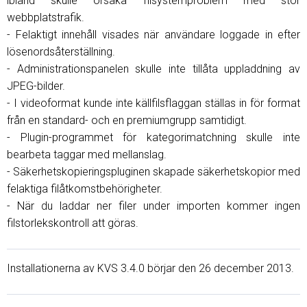
ibland skulle orsaka filsystemproblem med stor
webbplatstrafik.
- Felaktigt innehåll visades när användare loggade in efter
lösenordsåterställning.
- Administrationspanelen skulle inte tillåta uppladdning av
JPEG-bilder.
- I videoformat kunde inte källfilsflaggan ställas in för format
från en standard- och en premiumgrupp samtidigt.
- Plugin-programmet för kategorimatchning skulle inte
bearbeta taggar med mellanslag.
- Säkerhetskopieringspluginen skapade säkerhetskopior med
felaktiga filåtkomstbehörigheter.
- När du laddar ner filer under importen kommer ingen
filstorlekskontroll att göras.
Installationerna av KVS 3.4.0 börjar den 26 december 2013.