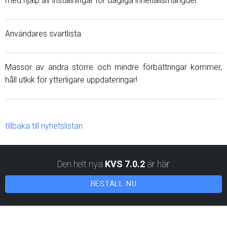
med hjälp av inställningar för dagliga innehållsmängder.
Användares svartlista.
Massor av andra större och mindre förbättringar kommer,
håll utkik för ytterligare uppdateringar!
tillbaka till nyhetslistan
Den helt nya
KVS 7.0.2
är här
BESTÄLL NU