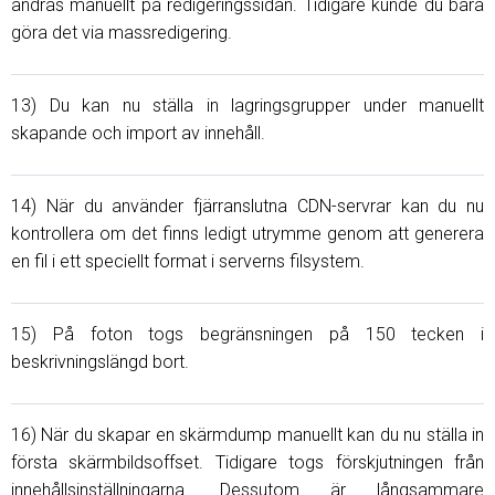
ändras manuellt på redigeringssidan. Tidigare kunde du bara
göra det via massredigering.
13) Du kan nu ställa in lagringsgrupper under manuellt
skapande och import av innehåll.
14) När du använder fjärranslutna CDN-servrar kan du nu
kontrollera om det finns ledigt utrymme genom att generera
en fil i ett speciellt format i serverns filsystem.
15) På foton togs begränsningen på 150 tecken i
beskrivningslängd bort.
16) När du skapar en skärmdump manuellt kan du nu ställa in
första skärmbildsoffset. Tidigare togs förskjutningen från
innehållsinställningarna. Dessutom är långsammare