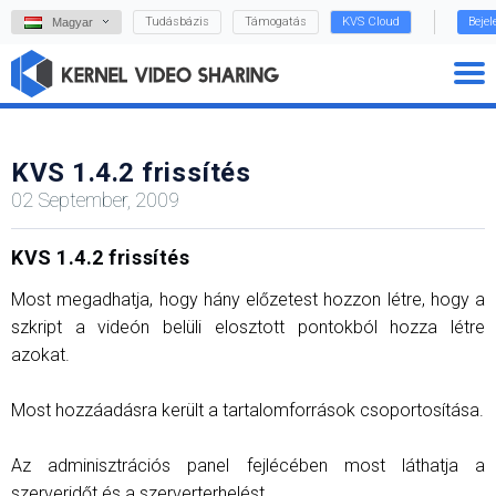
Tudásbázis
Támogatás
KVS Cloud
Beje
Magyar
KVS 1.4.2 frissítés
02 September, 2009
KVS 1.4.2 frissítés
Most megadhatja, hogy hány előzetest hozzon létre, hogy a
szkript a videón belüli elosztott pontokból hozza létre
azokat.
Most hozzáadásra került a tartalomforrások csoportosítása.
Az adminisztrációs panel fejlécében most láthatja a
szerveridőt és a szerverterhelést.