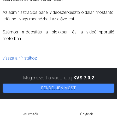
Az adminisztrációs panel videószerkesztő oldalán mostantól
letöltheti vagy megnézheti az előzetest.
Számos módosítás a blokkban és a videóimportáló
motorban.
vissza a hírlistához
Megérkezett a vadonatúj
KVS 7.0.2
RENDELJEN MOST
Jellemzők
Ügyfelek