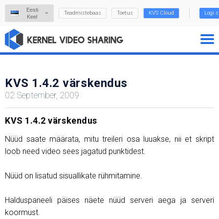
Eesti
Teadmistebaas
Toetus
KVS Cloud
Logi s
Keel
KVS 1.4.2 värskendus
02 September, 2009
KVS 1.4.2 värskendus
Nüüd saate määrata, mitu treileri osa luuakse, nii et skript
loob need video sees jagatud punktidest.
Nüüd on lisatud sisuallikate rühmitamine.
Halduspaneeli päises näete nüüd serveri aega ja serveri
koormust.