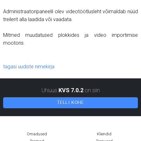
Administraatoripaneelil olev videotöötlusleht võimaldab nüüd
treilerit alla laadida või vaadata.
Mitmed muudatused plokkides ja video importimise
mootoris.
tagasi uudiste nimekirja
Uhiuus
KVS 7.0.2
on siin
TELLI KOHE
Omadused
Kliendid