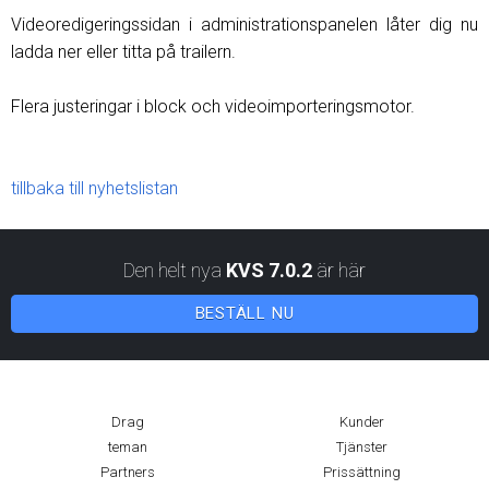
Videoredigeringssidan i administrationspanelen låter dig nu
ladda ner eller titta på trailern.
Flera justeringar i block och videoimporteringsmotor.
tillbaka till nyhetslistan
Den helt nya
KVS 7.0.2
är här
BESTÄLL NU
Drag
Kunder
teman
Tjänster
Partners
Prissättning