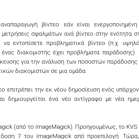
αναπαραγωγή βίντεο: εάν είναι ενεργοποιημέν
 μετρήσεις σφαλμάτων ανά βίντεο στην ενότητα σ
 να εντοπίσετε προβληματικά βίντεο (π.χ. υψηλ
. ένας διακομιστής έχει προβλήματα παράδοσης).
ήκευσης για την ανάλυση των ποσοστών παράδοσης 
τικών διακομιστών σε μια ομάδα.
ο επιτρέπει την εκ νέου δημοσίευση ενός υπάρχον
και δημιουργείται ένα νέο αντίγραφο με νέα ημε
gick (από το ImageMagick). Προηγουμένως, το KVS 
κδοση 7 του ImageMagick από προεπιλογή. Τώρα,