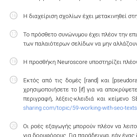
Η διαχείριση σχολίων έχει μετακινηθεί στ
Το πρόσθετο συνώνυμου έχει πλέον την επι
των παλαιότερων σελίδων να μην αλλάζουν
Η προσθήκη Neuroscore υποστηρίζει πλέον
Εκτός από τις δομές [rand] και [pseudo
χρησιμοποιήσετε το [if] για να αποκρύψετ
περιγραφή, λέξεις-κλειδιά και κείμενο 
sharing.com/topic/59-working-with-seo-texts
Οι ροές εξαγωγής μπορούν πλέον να λειτ
για δορυφόρους. Για παράδειγμα, εάν ένας