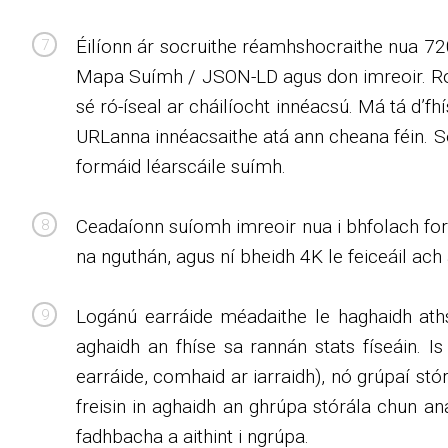
Éilíonn ár socruithe réamhshocraithe nua 72
Mapa Suímh / JSON-LD agus don imreoir. Roi
sé ró-íseal ar cháilíocht innéacsú. Má tá d’fh
URLanna innéacsaithe atá ann cheana féin. S
formáid léarscáile suímh.
Ceadaíonn suíomh imreoir nua i bhfolach for
na nguthán, agus ní bheidh 4K le feiceáil ach a
Logánú earráide méadaithe le haghaidh ath
aghaidh an fhíse sa rannán stats físeáin. Is
earráide, comhaid ar iarraidh), nó grúpaí stó
freisin in aghaidh an ghrúpa stórála chun an
fadhbacha a aithint i ngrúpa.