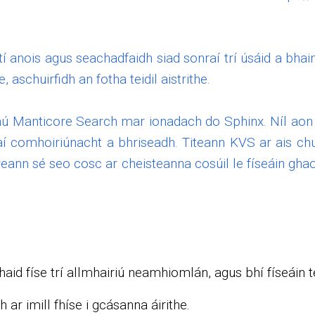
ilítí anois agus seachadfaidh siad sonraí trí úsáid a bha
aschuirfidh an fotha teidil aistrithe.
hú Manticore Search mar ionadach do Sphinx. Níl aon 
í comhoiriúnacht a bhriseadh. Titeann KVS ar ais 
eann sé seo cosc ​​​​ar cheisteanna cosúil le físeáin 
haid físe trí allmhairiú neamhiomlán, agus bhí físeáin 
ar imill fhíse i gcásanna áirithe.