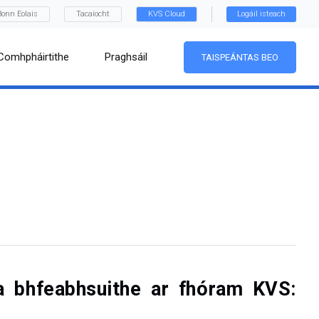
Bonn Eolais
Tacaíocht
KVS Cloud
Logáil isteach
Comhpháirtithe
Praghsáil
TAISPEÁNTAS BEO
na bhfeabhsuithe ar fhóram KVS: