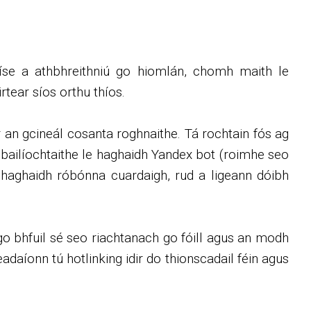
físe a athbhreithniú go hiomlán, chomh maith le
tear síos orthu thíos.
ar an gcineál cosanta roghnaithe. Tá rochtain fós ag
bailíochtaithe le haghaidh Yandex bot (roimhe seo
 haghaidh róbónna cuardaigh, rud a ligeann dóibh
 go bhfuil sé seo riachtanach go fóill agus an modh
adaíonn tú hotlinking idir do thionscadail féin agus