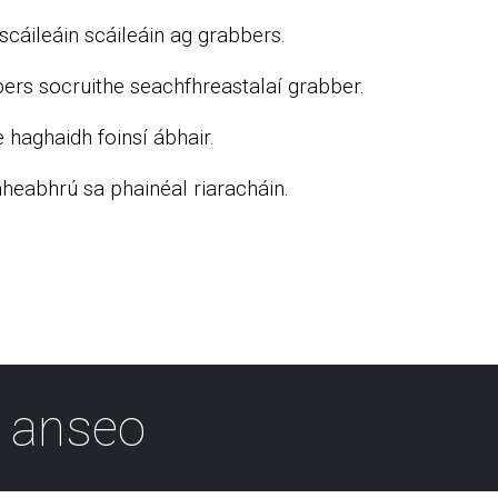
scáileáin scáileáin ag grabbers.
bers socruithe seachfhreastalaí grabber.
 haghaidh foinsí ábhair.
heabhrú sa phainéal riaracháin.
 anseo