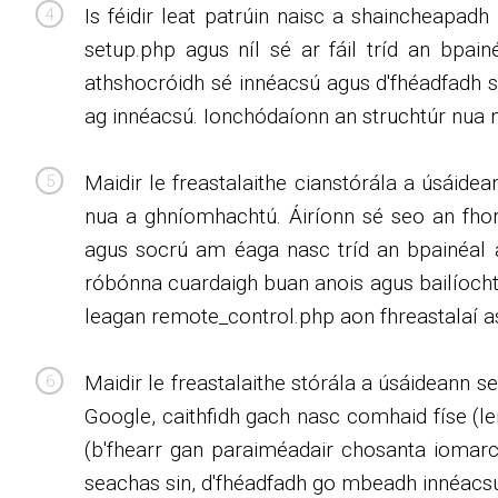
Is féidir leat patrúin naisc a shaincheapad
setup.php agus níl sé ar fáil tríd an bpain
athshocróidh sé innéacsú agus d'fhéadfadh sé
ag innéacsú. Ionchódaíonn an struchtúr nua 
Maidir le freastalaithe cianstórála a úsáid
nua a ghníomhachtú. Áiríonn sé seo an fhor
agus socrú am éaga nasc tríd an bpainéal a
róbónna cuardaigh buan anois agus bailíocht
leagan remote_control.php aon fhreastalaí a
Maidir le freastalaithe stórála a úsáideann se
Google, caithfidh gach nasc comhaid físe (le
(b'fhearr gan paraiméadair chosanta iomarca
seachas sin, d'fhéadfadh go mbeadh innéacsú