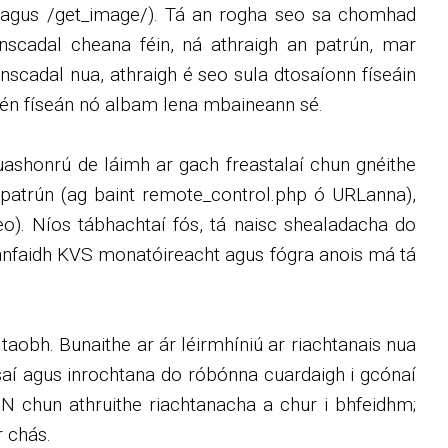
le/ agus /get_image/). Tá an rogha seo sa chomhad
ionscadal cheana féin, ná athraigh an patrún, mar
nscadal nua, athraigh é seo sula dtosaíonn físeáin
 cén físeán nó albam lena mbaineann sé.
nuashonrú de láimh ar gach freastalaí chun gnéithe
 patrún (ag baint remote_control.php ó URLanna),
o). Níos tábhachtaí fós, tá naisc shealadacha do
Déanfaidh KVS monatóireacht agus fógra anois má tá
r taobh. Bunaithe ar ár léirmhíniú ar riachtanais nua
hsaí agus inrochtana do róbónna cuardaigh i gcónaí
DN chun athruithe riachtanacha a chur i bhfeidhm;
 chás.