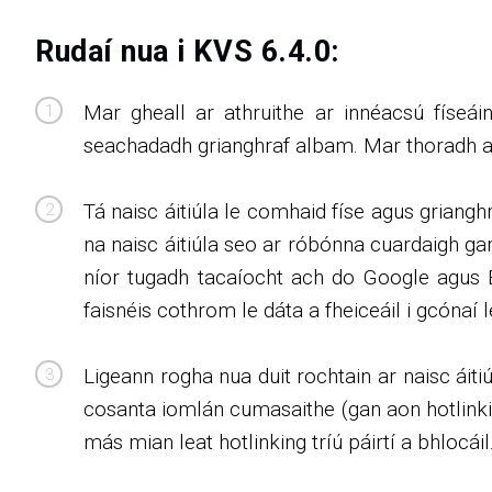
Rudaí nua i KVS 6.4.0:
Mar gheall ar athruithe ar innéacsú físeá
seachadadh grianghraf albam. Mar thoradh air 
Tá naisc áitiúla le comhaid físe agus griangh
na naisc áitiúla seo ar róbónna cuardaigh g
níor tugadh tacaíocht ach do Google agus B
faisnéis cothrom le dáta a fheiceáil i gcónaí l
Ligeann rogha nua duit rochtain ar naisc áiti
cosanta iomlán cumasaithe (gan aon hotlinking
más mian leat hotlinking tríú páirtí a bhlocáil