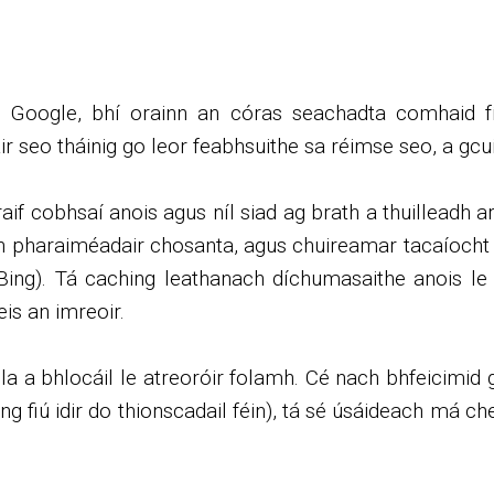
in Google, bhí orainn an córas seachadta comhaid 
seo tháinig go leor feabhsuithe sa réimse seo, a gcuir
raif cobhsaí anois agus níl siad ag brath a thuilleadh 
an pharaiméadair chosanta, agus chuireamar tacaíocht 
ing). Tá caching leathanach díchumasaithe anois le
eis an imreoir.
úla a bhlocáil le atreoróir folamh. Cé nach bhfeicimid
 fiú idir do thionscadail féin), tá sé úsáideach má che
.