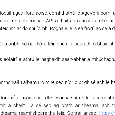
locáil agus fíorú aoise: comhtháthú le AgeVerif.com, a
 déanamh ach eochair API a fháil agus liosta a dhéanam
hfeidhm ar do shuíomh. Rogha eile is ea fíorú aoise a
úpa pribhléid riarthóra féin chun í a scaradh ó bhainistí
 eolairí a athrú le haghaidh sean-ábhar a mhúchadh,
mhchiallú albam (roimhe seo níor oibrigh sé ach le ha
dorand] a úsáidtear i dtéacsanna suímh le tacaíocht c
h a cheilt. Tá sé seo ag brath ar théama, ach taca
r dtéama réamhshocraithe leis. Sonraí anseo:
https:/