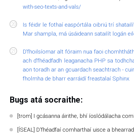
with-seo-texts-and-vals/
Is féidir le fothaí easpórtála oibriú trí shata
Mar shampla, má úsáideann satailít logán eile, 
D'fhoilsíomar alt fóraim nua faoi chomhthát
ach d'fhéadfadh leaganacha PHP sa todhcha
aon toradh ar an gcuardach seachtrach - cuir
fholmha de bharr earráidí freastalaí Sphinx.
Bugs atá socraithe:
[trom] I gcásanna áirithe, bhí íoslódálacha com
[ÍSEAL] D’fhéadfaí comharthaí uisce a bhearradh 