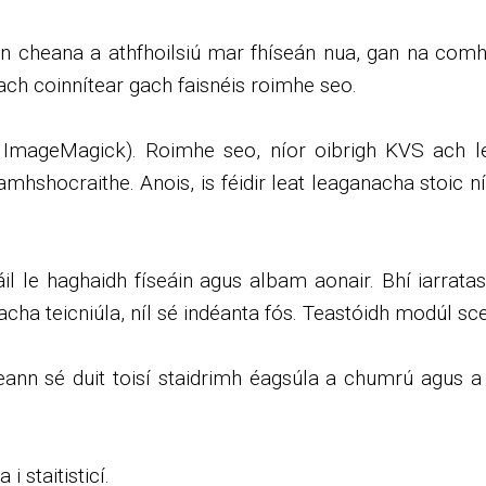
nn cheana a athfhoilsiú mar fhíseán nua, gan na comha
 ach coinnítear gach faisnéis roimhe seo.
ImageMagick). Roimhe seo, níor oibrigh KVS ach lei
amhshocraithe. Anois, is féidir leat leaganacha stoic 
il le haghaidh físeáin agus albam aonair. Bhí iarrata
cha teicniúla, níl sé indéanta fós. Teastóidh modúl sce
eann sé duit toisí staidrimh éagsúla a chumrú agus a f
i staitisticí.