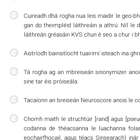
Cuireadh dhá rogha nua leis maidir le geo-bh
gan do theimpléid láithreáin a athrú. Níl le
láithreán gréasáin KVS chun é seo a chur i b
Aistríodh bainistíocht tuairimí isteach ina ghr
Tá rogha ag an mbreiseán sinonymizer anois
sine tar éis próiseála.
Tacaíonn an breiseán Neuroscore anois le co
Chomh maith le struchtúir [rand] agus [pseu
codanna de théacsanna le luachanna folam
eochairfhocail, agus téacs Sinsearach) iná