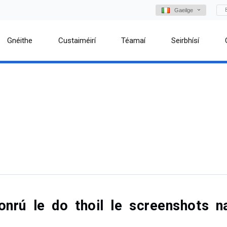
Gaeilge
Gnéithe
Custaiméirí
Téamaí
Seirbhísí
onrú le do thoil le screenshots 