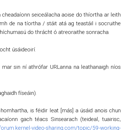
 cheadaíonn seiceálacha aoise do thíortha ar leith
h de na tíortha / stáit atá ag teastáil i socruithe
 dhíchumasú do thrácht ó atreoraithe sonracha.
ocht úsáideoirí.
 mar sin ní athrófar URLanna na leathanaigh níos
ghaidh físeáin).
homhartha, is féidir leat [más] a úsáid anois chun
íonn gach téacs Sinsearach (teideal, tuairisc,
/forum.kernel-video-sharing.com/topic/59-working-