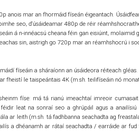
0p anois mar an fhormáid físeán éigeantach. Úsáidfear
mhe seo, d'úsáideamar 480p de réir réamhshocraithe,
íseáin á n-innéacsú cheana féin gan eisiúint, molaimid 
eachas sin, aistrigh go 720p mar an réamhshocrú i soc
máidí físeáin a sháraíonn an úsáideora réiteach gléas
r fheistí le taispeántais 4K (m.sh. teilifíseáin nó monat
sheinm físe: má tá rianú imeachtaí imreoir cumasait
 féidir leat na sonraí seo a ghrúpáil agus a anailísiú
rála ar leith (m.sh. tá fadhbanna seachadta ag freasta
ailís a dhéanamh ar rátaí seachadta / earráide ar fud 