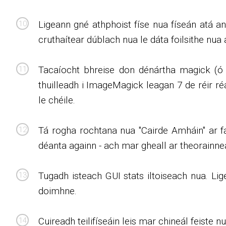
Ligeann gné athphoist físe nua físeán atá a
cruthaítear dúblach nua le dáta foilsithe nua
Tacaíocht bhreise don dénártha magick (ó 
thuilleadh i ImageMagick leagan 7 de réir ré
le chéile.
Tá rogha rochtana nua "Cairde Amháin" ar fá
déanta againn - ach mar gheall ar theorainnea
Tugadh isteach GUI stats iltoiseach nua. Lig
doimhne.
Cuireadh teilifíseáin leis mar chineál feiste nua 