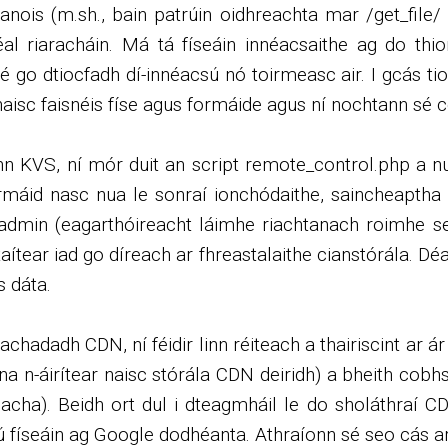
h anois (m.sh., bain patrúin oidhreachta mar /get_fi
éal riaracháin. Má tá físeáin innéacsaithe ag do th
 go dtiocfadh dí-innéacsú nó toirmeasc air. I gcás tio
naisc faisnéis físe agus formáide agus ní nochtann sé
eann KVS, ní mór duit an script remote_control.php a 
máid nasc nua le sonraí ionchódaithe, saincheaptha
dmin (eagarthóireacht láimhe riachtanach roimhe se
aítear iad go díreach ar fhreastalaithe cianstórála. 
s dáta.
achadadh CDN, ní féidir linn réiteach a thairiscint ar á
na n-áirítear naisc stórála CDN deiridh) a bheith cob
cha). Beidh ort dul i dteagmháil le do sholáthraí C
 físeáin ag Google dodhéanta. Athraíonn sé seo cás ar