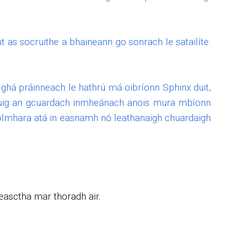
int as socruithe a bhaineann go sonrach le satailíte.
ghá práinneach le hathrú má oibríonn Sphinx duit,
chuig an gcuardach inmheánach anois mura mbíonn
ghaolmhara atá in easnamh nó leathanaigh chuardaigh
teasctha mar thoradh air.