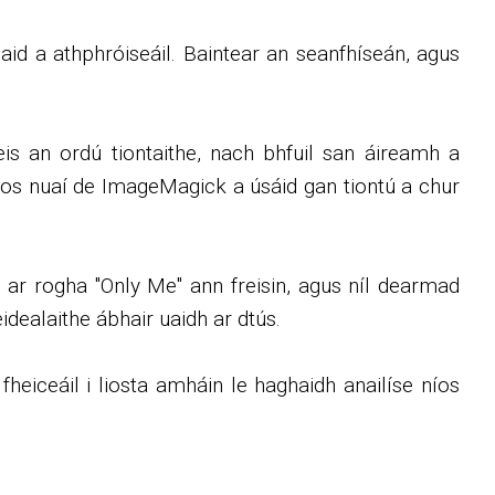
id a athphróiseáil. Baintear an seanfhíseán, agus
s an ordú tiontaithe, nach bhfuil san áireamh a
níos nuaí de ImageMagick a úsáid gan tiontú a chur
s ar rogha "Only Me" ann freisin, agus níl dearmad
idealaithe ábhair uaidh ar dtús.
heiceáil i liosta amháin le haghaidh anailíse níos