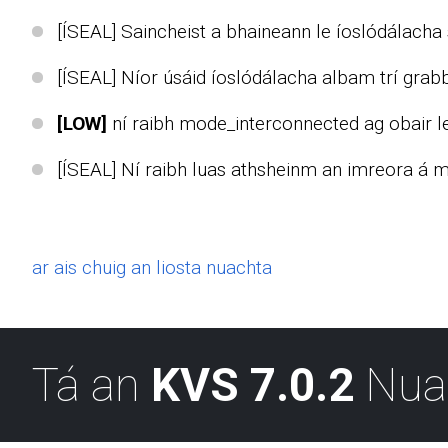
[ÍSEAL] Saincheist a bhaineann le íoslódálacha 
[ÍSEAL] Níor úsáid íoslódálacha albam trí grab
[LOW]
ní raibh mode_interconnected ag obair le
[ÍSEAL] Ní raibh luas athsheinm an imreora á m
ar ais chuig an liosta nuachta
Tá an
KVS 7.0.2
Nua