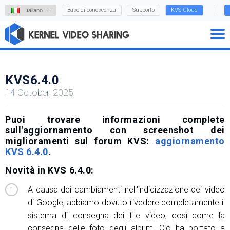
Base di conoscenza
Supporto
KVS Cloud
Italiano
KVS6.4.0
14 October, 2025
Puoi trovare informazioni complete
sull'aggiornamento con screenshot dei
miglioramenti sul forum KVS:
aggiornamento
KVS 6.4.0
.
Novità in KVS 6.4.0:
A causa dei cambiamenti nell'indicizzazione dei video
di Google, abbiamo dovuto rivedere completamente il
sistema di consegna dei file video, così come la
consegna delle foto degli album. Ciò ha portato a