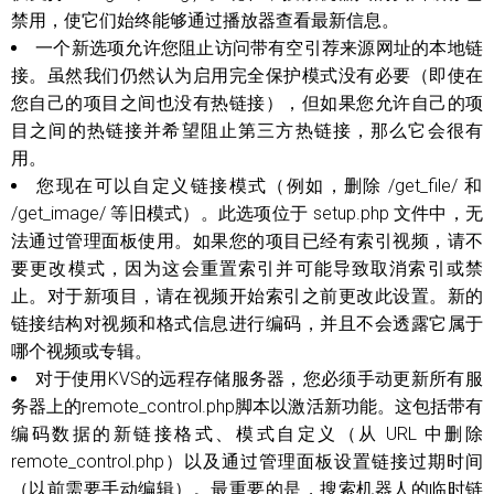
禁用，使它们始终能够通过播放器查看最新信息。
一个新选项允许您阻止访问带有空引荐来源网址的本地链
接。虽然我们仍然认为启用完全保护模式没有必要（即使在
您自己的项目之间也没有热链接），但如果您允许自己的项
目之间的热链接并希望阻止第三方热链接，那么它会很有
用。
您现在可以自定义链接模式（例如，删除 /get_file/ 和
/get_image/ 等旧模式）。此选项位于 setup.php 文件中，无
法通过管理面板使用。如果您的项目已经有索引视频，请不
要更改模式，因为这会重置索引并可能导致取消索引或禁
止。对于新项目，请在视频开始索引之前更改此设置。新的
链接结构对视频和格式信息进行编码，并且不会透露它属于
哪个视频或专辑。
对于使用KVS的远程存储服务器，您必须手动更新所有服
务器上的remote_control.php脚本以激活新功能。这包括带有
编码数据的新链接格式、模式自定义（从 URL 中删除
remote_control.php）以及通过管理面板设置链接过期时间
（以前需要手动编辑）。最重要的是，搜索机器人的临时链