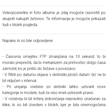
Videoposnetke in foto albume je zdaj mogoče razvrstiti po
skupnih nakupih žetonov. Te informacije je mogoče prikazati
tudi v blokih pogleda.
Napake, ki so bile odpravljene:
- Časovna omejitev FTP zmanjšana na 10 sekund; to bi
moralo preprečiti, da bi mehanizem za pretvorbo dolgo časa
zamrznil, ko je prišlo do težave s povezavo.
- V filtrih po datumu objave v skrbniški plošči datum 'do' ne bi
bil vključen v interval.
- Pri urejanju vsebine so skrbniki lahko ustvarili nove
kategorije in modele, tudi če niso imeli ustreznih pravic.
- V rotatorju bi bil kriterij dokončanja nepravilno izračunan za
klike, ki so bili izvedeni v blokih, kjer je bila onemogočena