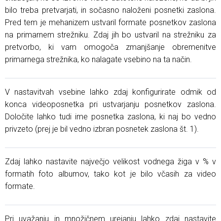
bilo treba pretvarjati, in sočasno naloženi posnetki zaslona.
Pred tem je mehanizem ustvaril formate posnetkov zaslona
na primarnem strežniku. Zdaj jih bo ustvaril na strežniku za
pretvorbo, ki vam omogoča zmanjšanje obremenitve
primarnega strežnika, ko nalagate vsebino na ta način.
V nastavitvah vsebine lahko zdaj konfigurirate odmik od
konca videoposnetka pri ustvarjanju posnetkov zaslona.
Določite lahko tudi ime posnetka zaslona, ​​ki naj bo vedno
privzeto (prej je bil vedno izbran posnetek zaslona št. 1).
Zdaj lahko nastavite največjo velikost vodnega žiga v % v
formatih foto albumov, tako kot je bilo včasih za video
formate.
Pri uvažanju in množičnem urejanju lahko zdaj nastavite