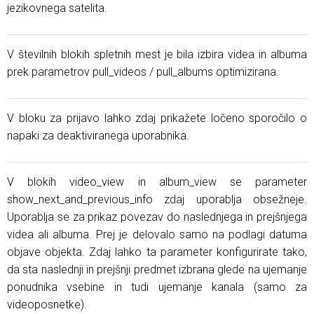
jezikovnega satelita.
V številnih blokih spletnih mest je bila izbira videa in albuma
prek parametrov pull_videos / pull_albums optimizirana.
V bloku za prijavo lahko zdaj prikažete ločeno sporočilo o
napaki za deaktiviranega uporabnika.
V blokih video_view in album_view se parameter
show_next_and_previous_info zdaj uporablja obsežneje.
Uporablja se za prikaz povezav do naslednjega in prejšnjega
videa ali albuma. Prej je delovalo samo na podlagi datuma
objave objekta. Zdaj lahko ta parameter konfigurirate tako,
da sta naslednji in prejšnji predmet izbrana glede na ujemanje
ponudnika vsebine in tudi ujemanje kanala (samo za
videoposnetke).