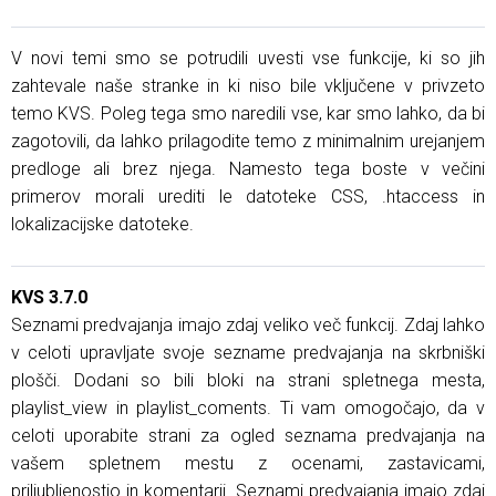
V novi temi smo se potrudili uvesti vse funkcije, ki so jih
zahtevale naše stranke in ki niso bile vključene v privzeto
temo KVS. Poleg tega smo naredili vse, kar smo lahko, da bi
zagotovili, da lahko prilagodite temo z minimalnim urejanjem
predloge ali brez njega. Namesto tega boste v večini
primerov morali urediti le datoteke CSS, .htaccess in
lokalizacijske datoteke.
KVS 3.7.0
Seznami predvajanja imajo zdaj veliko več funkcij. Zdaj lahko
v celoti upravljate svoje sezname predvajanja na skrbniški
plošči. Dodani so bili bloki na strani spletnega mesta,
playlist_view in playlist_coments. Ti vam omogočajo, da v
celoti uporabite strani za ogled seznama predvajanja na
vašem spletnem mestu z ocenami, zastavicami,
priljubljenostjo in komentarji. Seznami predvajanja imajo zdaj