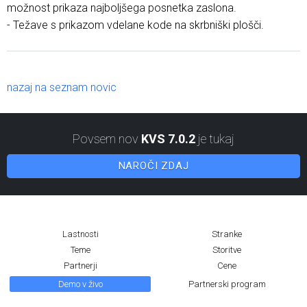
možnost prikaza najboljšega posnetka zaslona.
- Težave s prikazom vdelane kode na skrbniški plošči.
nazaj na seznam novic
Povsem nov
KVS 7.0.2
je tukaj
NAROČI ZDAJ
Lastnosti
Stranke
Teme
Storitve
Partnerji
Cene
Demo v živo
Partnerski program