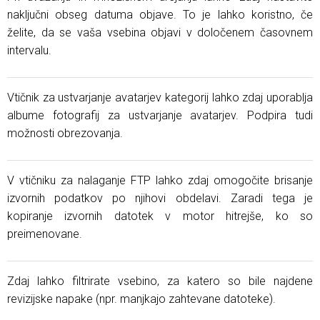
naključni obseg datuma objave. To je lahko koristno, če
želite, da se vaša vsebina objavi v določenem časovnem
intervalu.
Vtičnik za ustvarjanje avatarjev kategorij lahko zdaj uporablja
albume fotografij za ustvarjanje avatarjev. Podpira tudi
možnosti obrezovanja.
V vtičniku za nalaganje FTP lahko zdaj omogočite brisanje
izvornih podatkov po njihovi obdelavi. Zaradi tega je
kopiranje izvornih datotek v motor hitrejše, ko so
preimenovane.
Zdaj lahko filtrirate vsebino, za katero so bile najdene
revizijske napake (npr. manjkajo zahtevane datoteke).