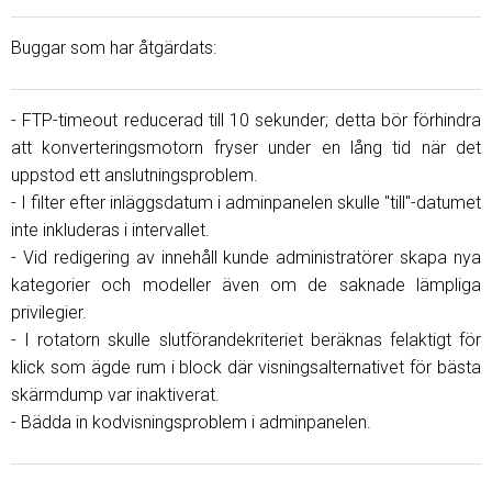
Buggar som har åtgärdats:
- FTP-timeout reducerad till 10 sekunder; detta bör förhindra
att konverteringsmotorn fryser under en lång tid när det
uppstod ett anslutningsproblem.
- I filter efter inläggsdatum i adminpanelen skulle "till"-datumet
inte inkluderas i intervallet.
- Vid redigering av innehåll kunde administratörer skapa nya
kategorier och modeller även om de saknade lämpliga
privilegier.
- I rotatorn skulle slutförandekriteriet beräknas felaktigt för
klick som ägde rum i block där visningsalternativet för bästa
skärmdump var inaktiverat.
- Bädda in kodvisningsproblem i adminpanelen.