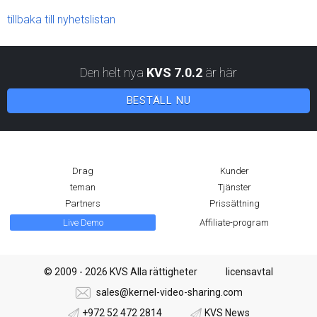
tillbaka till nyhetslistan
Den helt nya
KVS 7.0.2
är här
BESTÄLL NU
Drag
Kunder
teman
Tjänster
Partners
Prissättning
Live Demo
Affiliate-program
© 2009 - 2026 KVS Alla rättigheter
licensavtal
sales@kernel-video-sharing.com
+972 52 472 2814
KVS News