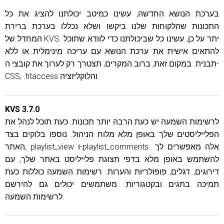
בערכת הנושא החדשה, עשינו כמיטב יכולתנו להציג את כל
התכונות שהלקוחות שלנו ביקשו ושלא נכללו בערכת ברירת
המחדל של KVS. יתר על כן, עשינו כל שביכולתנו כדי לוודא שתוכל
להתאים אישית את ערכת הנושא עם עריכה מינימלית או ללא
תבנית. במקום זאת, ברוב המקרים, תצטרך רק לערוך את קובצי ה-
CSS, .htaccess והלוקליזציה.
KVS 3.7.0
לרשימות השמעה יש כעת הרבה יותר תכונות. כעת תוכל לנהל את
הפלייליסטים שלך באופן מלא מלוח הניהול. נוספו בלוקים בצד
האתר, playlist_view ו-playlist_comments. אלה מאפשרים לך
להשתמש באופן מלא בדפי תצוגת פלייליסט באתר שלך, עם
דירוגים, דגלים, פופולריות והערות. רשימות השמעה כוללות כעת
תמיכה בתגים ובקטגוריות. משתמשים יכולים גם להירשם
לרשימות השמעה.