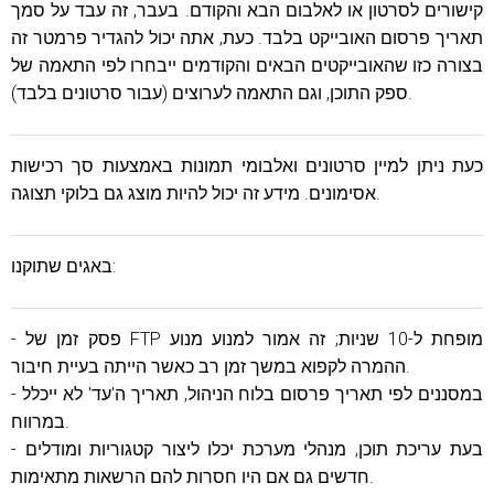
קישורים לסרטון או לאלבום הבא והקודם. בעבר, זה עבד על סמך
תאריך פרסום האובייקט בלבד. כעת, אתה יכול להגדיר פרמטר זה
בצורה כזו שהאובייקטים הבאים והקודמים ייבחרו לפי התאמה של
ספק התוכן, וגם התאמה לערוצים (עבור סרטונים בלבד).
כעת ניתן למיין סרטונים ואלבומי תמונות באמצעות סך רכישות
אסימונים. מידע זה יכול להיות מוצג גם בלוקי תצוגה.
באגים שתוקנו:
- פסק זמן של FTP מופחת ל-10 שניות; זה אמור למנוע מנוע
ההמרה לקפוא במשך זמן רב כאשר הייתה בעיית חיבור.
- במסננים לפי תאריך פרסום בלוח הניהול, תאריך ה'עד' לא ייכלל
במרווח.
- בעת עריכת תוכן, מנהלי מערכת יכלו ליצור קטגוריות ומודלים
חדשים גם אם היו חסרות להם הרשאות מתאימות.