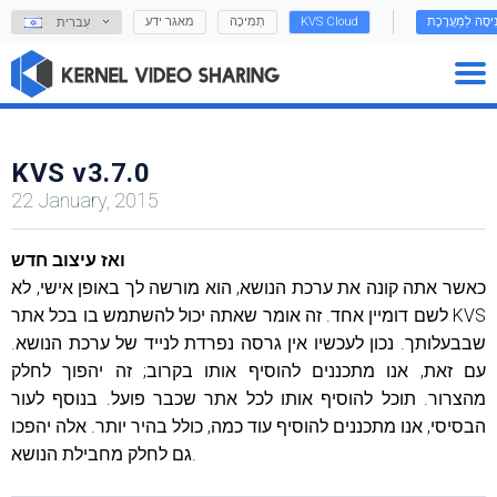
נִיסָה לַמַעֲרֶכֶת
KVS Cloud
תְמִיכָה
מאגר ידע
עִברִית
KVS v3.7.0
22 January, 2015
ואז עיצוב חדש
כאשר אתה קונה את ערכת הנושא, הוא מורשה לך באופן אישי, לא
לשם דומיין אחד. זה אומר שאתה יכול להשתמש בו בכל אתר KVS
שבבעלותך. נכון לעכשיו אין גרסה נפרדת לנייד של ערכת הנושא.
עם זאת, אנו מתכננים להוסיף אותו בקרוב; זה יהפוך לחלק
מהצרור. תוכל להוסיף אותו לכל אתר שכבר פועל. בנוסף לעור
הבסיסי, אנו מתכננים להוסיף עוד כמה, כולל בהיר יותר. אלה יהפכו
גם לחלק מחבילת הנושא.