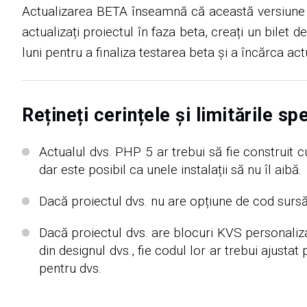
Actualizarea BETA înseamnă că această versiune nu
actualizați proiectul în faza beta, creați un bilet 
luni pentru a finaliza testarea beta și a încărca a
Rețineți cerințele și limitările s
Actualul dvs. PHP 5 ar trebui să fie construit
dar este posibil ca unele instalații să nu îl aibă.
Dacă proiectul dvs. nu are opțiune de cod sursă 
Dacă proiectul dvs. are blocuri KVS personaliza
din designul dvs., fie codul lor ar trebui ajust
pentru dvs.