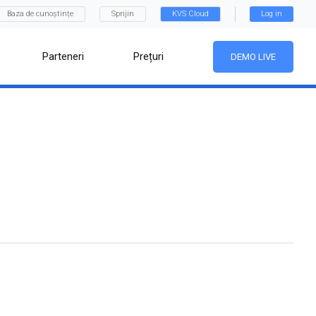
Baza de cunoștințe
Sprijin
KVS Cloud
Log in
Parteneri
Prețuri
DEMO LIVE