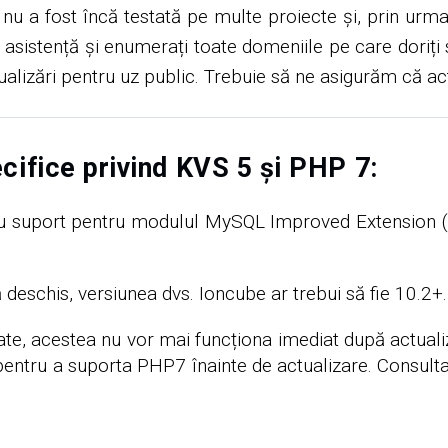
 a fost încă testată pe multe proiecte și, prin urma
de asistență și enumerați toate domeniile pe care doriți s
ctualizări pentru uz public. Trebuie să ne asigurăm că 
pecifice privind KVS 5 și PHP 7:
 cu suport pentru modulul MySQL Improved Extension (my
deschis, versiunea dvs. Ioncube ar trebui să fie 10.2+.
te, acestea nu vor mai funcționa imediat după actualiza
at pentru a suporta PHP7 înainte de actualizare. Consult