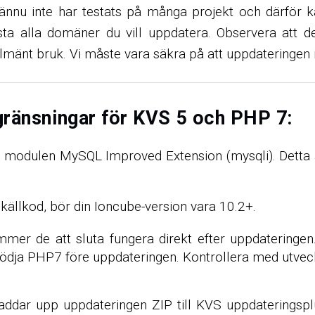
ännu inte har testats på många projekt och därför ka
ta alla domäner du vill uppdatera. Observera att de
llmänt bruk. Vi måste vara säkra på att uppdateringen
gränsningar för KVS 5 och PHP 7:
odulen MySQL Improved Extension (mysqli). Detta är 
n källkod, bör din Ioncube-version vara 10.2+.
er de att sluta fungera direkt efter uppdateringen
t stödja PHP7 före uppdateringen. Kontrollera med utve
laddar upp uppdateringen ZIP till KVS uppdateringsp