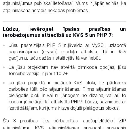
atjauninājumus publiskai lietošanai. Mums ir jāpārliecinās, ka
atjaunināšana neradīs nekādas problēmas.
Lūdzu, ievērojiet īpašas prasības un
ierobežojumus attiecībā uz KVS 5 un PHP 7:
Jūsu pašreizējais PHP 5 ir jāveido ar MySQL uzlabotā
paplašinājuma (mysqli) moduļa atbalstu. Tā ir 95%
gadījumu, taču dažās instalācijās tā var nebūt.
Ja jūsu projektam nav atvērtā pirmkoda opcijas, jūsu
Ioncube versijai ir jābūt 10.2+.
Ja jūsu projektā ir pielāgoti KVS bloki, tie pārtrauks
darboties tūlīt pēc atjaunināšanas. Pirms atjaunināšanas
pielāgotie bloki ir vai nu jānoņem no dizaina, vai arī to
kods ir jāpielāgo, lai atbalstītu PHP7. Lūdzu, sazinieties ar
izstrādātājiem, kuri jums ir izveidojuši pielāgotus blokus.
Šīs 3 prasības tiks pārbaudītas, augšupielādējot ZIP
atjauninājumu KVS atjaunināšanas spraudnī; spraudnis