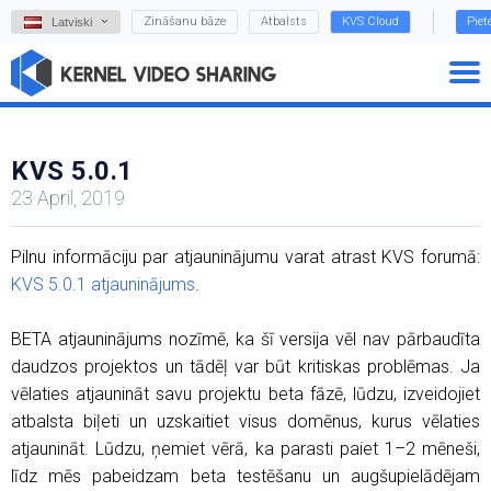
Zināšanu bāze
Atbalsts
KVS Cloud
Piet
Latviski
KVS 5.0.1
23 April, 2019
Pilnu informāciju par atjauninājumu varat atrast KVS forumā:
KVS 5.0.1 atjauninājums
.
BETA atjauninājums nozīmē, ka šī versija vēl nav pārbaudīta
daudzos projektos un tādēļ var būt kritiskas problēmas. Ja
vēlaties atjaunināt savu projektu beta fāzē, lūdzu, izveidojiet
atbalsta biļeti un uzskaitiet visus domēnus, kurus vēlaties
atjaunināt. Lūdzu, ņemiet vērā, ka parasti paiet 1–2 mēneši,
līdz mēs pabeidzam beta testēšanu un augšupielādējam