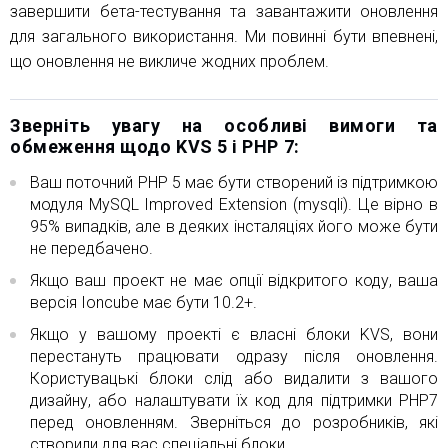
завершити бета-тестування та завантажити оновлення
для загального використання. Ми повинні бути впевнені,
що оновлення не викличе жодних проблем.
Зверніть увагу на особливі вимоги та
обмеження щодо KVS 5 і PHP 7:
Ваш поточний PHP 5 має бути створений із підтримкою
модуля MySQL Improved Extension (mysqli). Це вірно в
95% випадків, але в деяких інсталяціях його може бути
не передбачено.
Якщо ваш проект не має опції відкритого коду, ваша
версія Ioncube має бути 10.2+.
Якщо у вашому проекті є власні блоки KVS, вони
перестануть працювати одразу після оновлення.
Користувацькі блоки слід або видалити з вашого
дизайну, або налаштувати їх код для підтримки PHP7
перед оновленням. Зверніться до розробників, які
створили для вас спеціальні блоки.