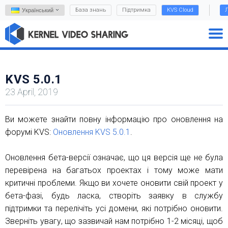
База знань
Підтримка
KVS Cloud
Л
Український
KVS 5.0.1
23 April, 2019
Ви можете знайти повну інформацію про оновлення на
форумі KVS:
Оновлення KVS 5.0.1
.
Оновлення бета-версії означає, що ця версія ще не була
перевірена на багатьох проектах і тому може мати
критичні проблеми. Якщо ви хочете оновити свій проект у
бета-фазі, будь ласка, створіть заявку в службу
підтримки та перелічіть усі домени, які потрібно оновити.
Зверніть увагу, що зазвичай нам потрібно 1-2 місяці, щоб