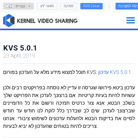
נִיסָה לַמַעֲרֶכֶת
KVS Cloud
תְמִיכָה
מאגר ידע
עִברִית
KVS 5.0.1
23 April, 2019
.
עדכון KVS 5.0.1
תוכל למצוא מידע מלא על העדכון בפורום KVS:
עדכון ביטא פירושו שגרסה זו עדיין לא נוסתה בפרויקטים רבים ולכן
עשויות להיות בעיות קריטיות. אם ברצונך לעדכן את הפרויקט שלך
בשלב הבטא, אנא צור כרטיס תמיכה ורשום את כל הדומיינים
שברצונך לעדכן. שים לב שבדרך כלל לוקח לנו חודש עד חודש
לסיים את בדיקות הבטא ולהעלות עדכונים לשימוש ציבורי. אנחנו
צריכים להיות בטוחים שהעדכון לא יביא לבעיות.