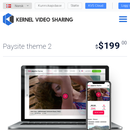
Kunnskapsbase
Støtte
KVS Cloud
Logg 
Norsk
$199
.00
Paysite theme 2
$