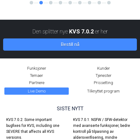
Den splitter nye
KVS 7.0.2
er her
Bestill nå
Funksjoner
Kunder
Temaer
Tjenester
Partnere
Prissetting
Live Demo
Tilknyttet program
SISTE NYTT
KVS 7.0.2: Some important
KVS 7.0.1: NSFW / SFW-detektor
bugfixes for KVS, including one
med avanserte funksjoner, bedre
SEVERE that affects all KVS
kontroll på tilpasning av
versions.
aldersverifisering, mindre