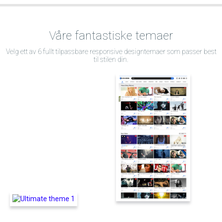
Våre fantastiske temaer
Velg ett av 6 fullt tilpassbare responsive designtemaer som passer best
til stilen din.