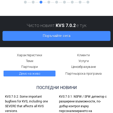
Чисто новият
KVS 7.0.2
е тук
Поръчайте сега
Характеристики
Клиенти
Теми
Услуги
Партньори
Ценообразуване
Демо на живо
Партньорска програма
ПОСЛЕДНИ НОВИНИ
KVS 7.0.2: Some important
KVS 7.0.1: NSFW / SFW детектор с
bugfixes for KVS, including one
разширени възможности, по-
SEVERE that affects all KVS
добър контрол върху
versions.
персонализирането на