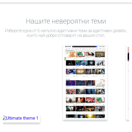
Нашите невероятни теми
Изберете една от 6 напълно адаптивни теми за адаптивен дизайн,
които най-добре отговарят на вашия стил.