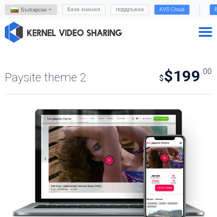
База знания
поддръжка
KVS Cloud
Български
$199
.00
Paysite theme 2
$