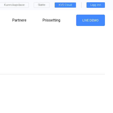
Kunnskapsbase
Støtte
KVS Cloud
Logg inn
Partnere
Prissetting
LIVE DEMO
t