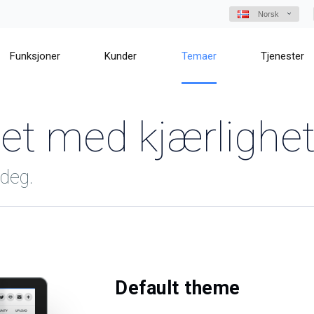
Norsk
Funksjoner
Kunder
Temaer
Tjenester
get med kjærlighe
deg.
Default theme