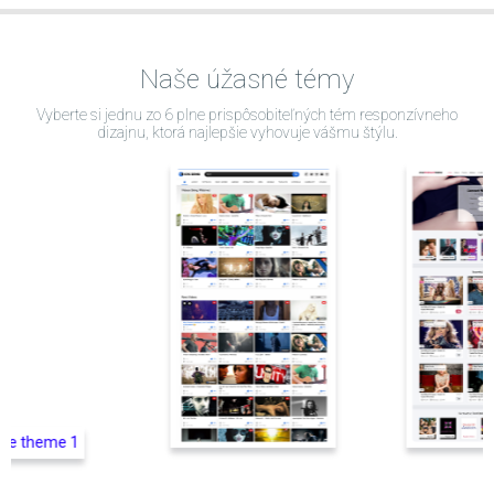
Naše úžasné témy
Vyberte si jednu zo 6 plne prispôsobiteľných tém responzívneho
dizajnu, ktorá najlepšie vyhovuje vášmu štýlu.