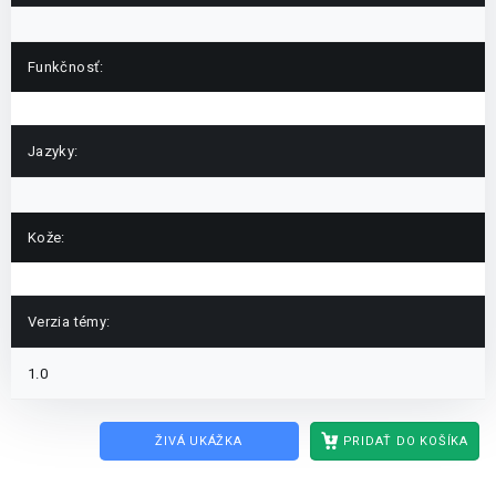
Funkčnosť:
Jazyky:
Kože:
Verzia témy:
1.0
ŽIVÁ UKÁŽKA
PRIDAŤ DO KOŠÍKA