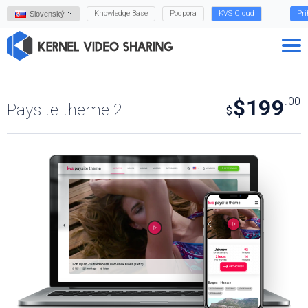
Knowledge Base
Podpora
KVS Cloud
Pri
Slovenský
$199
.00
Paysite theme 2
$