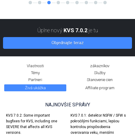
Úplne nový
KVS 7.0.2
je tu
Objednajte teraz
Vlastnosti
zákazníkov
Témy
Služby
Partneri
Stanovenie cien
Živá ukážka
Affiliate program
NAJNOVŠIE SPRÁVY
KVS 7.0.2: Some important
KVS 7.0.1: detektor NSFW / SFW s
bugfixes for KVS, including one
pokročilými funkciami, lepšou
SEVERE that affects all KVS
kontrolou prispôsobenia
versions.
overovania veku, menšími