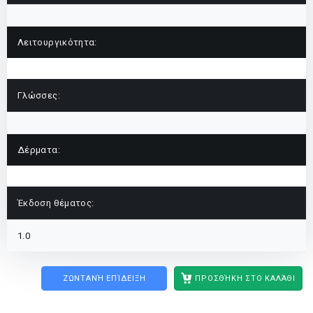
Λειτουργικότητα:
Γλώσσες:
Δέρματα:
Έκδοση θέματος:
1.0
ΖΩΝΤΑΝΉ ΕΠΊΔΕΙΞΗ
ΠΡΟΣΘΉΚΗ ΣΤΟ ΚΑΛΆΘΙ