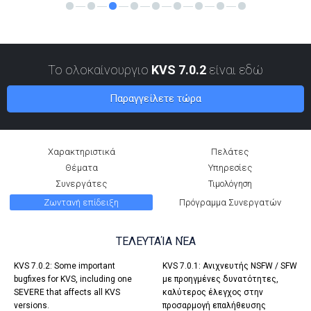
Το ολοκαίνουργιο
KVS 7.0.2
είναι εδώ
Παραγγείλετε τώρα
Χαρακτηριστικά
Πελάτες
Θέματα
Υπηρεσίες
Συνεργάτες
Τιμολόγηση
Ζωντανή επίδειξη
Πρόγραμμα Συνεργατών
ΤΕΛΕΥΤΑΊΑ ΝΈΑ
KVS 7.0.2: Some important
KVS 7.0.1: Ανιχνευτής NSFW / SFW
bugfixes for KVS, including one
με προηγμένες δυνατότητες,
SEVERE that affects all KVS
καλύτερος έλεγχος στην
versions.
προσαρμογή επαλήθευσης