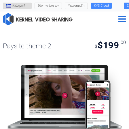
Βάση γνώσεων
Υποστήριξη
KVS Cloud
Σ
Ελληνικά
$199
.00
Paysite theme 2
$