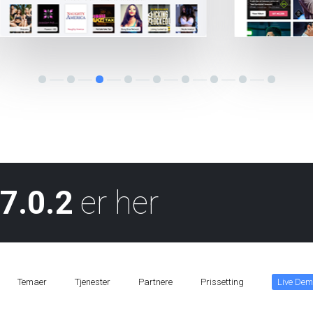
7.0.2
er her
Temaer
Tjenester
Partnere
Prissetting
Live Dem