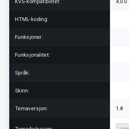
KVS-kompatibilitet:
4.0.0
HTML-koding:
Funksjoner:
Funksjonalitet:
Språk:
Skinn:
Temaversjon:
1.8
Temadiskusjon:
TEM