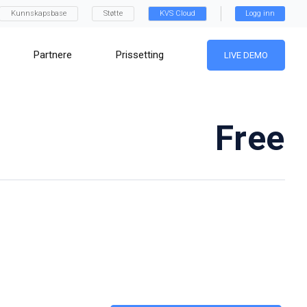
Kunnskapsbase
Støtte
KVS Cloud
Logg inn
Partnere
Prissetting
LIVE DEMO
Free