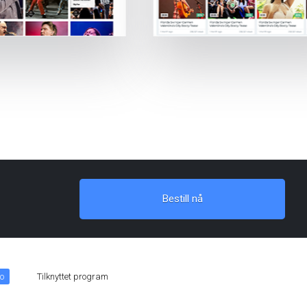
Bestill nå
o
Tilknyttet program