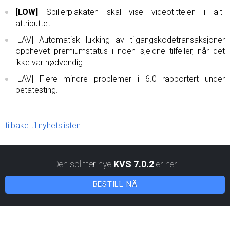
[LOW]
Spillerplakaten skal vise videotittelen i alt-
attributtet.
[LAV] Automatisk lukking av tilgangskodetransaksjoner
opphevet premiumstatus i noen sjeldne tilfeller, når det
ikke var nødvendig.
[LAV] Flere mindre problemer i 6.0 rapportert under
betatesting.
tilbake til nyhetslisten
Den splitter nye
KVS 7.0.2
er her
BESTILL NÅ