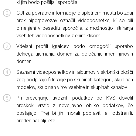
ki jim bodo pošiljali sporočila.
GUI za povratne informacije o spletnem mestu bo zdaj
prek hiperpovezav označil videoposnetke, ki so bili
omenjeni v besedilu sporočila, z možnostjo filtriranja
vseh teh videoposnetkov z enim klikom.
Vdelani profili igralcev bodo omogočili uporabo
delnega ujemanja domen za določanje imen njihovih
domen.
Seznami videoposnetkov in albumov v skrbniški plošči
zdaj podpirajo filtriranje po skupinah kategorij, skupinah
modelov, skupinah virov vsebine in skupinah kanalov.
Pri preverjanju uvoznih podatkov bo KVS dovolil
preskok vrstic z neveljavno obliko podatkov, če
obstajajo. Prej bi jih morali popraviti ali odstraniti,
preden nadaljujete.