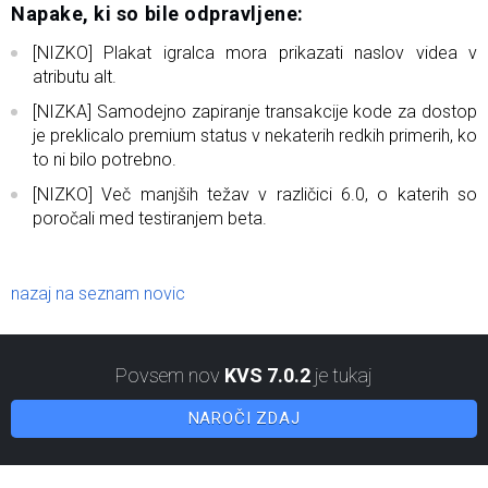
Napake, ki so bile odpravljene:
[NIZKO] Plakat igralca mora prikazati naslov videa v
atributu alt.
[NIZKA] Samodejno zapiranje transakcije kode za dostop
je preklicalo premium status v nekaterih redkih primerih, ko
to ni bilo potrebno.
[NIZKO] Več manjših težav v različici 6.0, o katerih so
poročali med testiranjem beta.
nazaj na seznam novic
Povsem nov
KVS 7.0.2
je tukaj
NAROČI ZDAJ