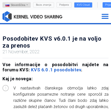
Baza znanja
Podpora
KVS Cloud
Prij
Slovenščina
Posodobitev KVS v6.0.1 je na voljo
za prenos
21 November, 2022
Vse informacije o posodobitvi najdete na
forumu KVS:
KVS 6.0 .1 posodobitev
.
Kaj je novega:
V nastavitvah članskega območja lahko zdaj
konfigurirate posamezne notranje cene sporočil za
različne skupine članov. Tudi člani bodo zdaj lahko
zaslužili delež plačanih žetonov od drugih uporabnikov,