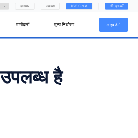
ज्ञानधार
सहायता
KVS Cloud
लॉग इन करें
भागीदारों
मूल्य निर्धारण
लाइव डेमो
पलब्ध है