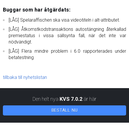
Buggar som har åtgärdats:
[LÅG] Spelaraffischen ska visa videotiteln i alt-attributet.
[LÅG] Åtkomstkodstransaktions autostängning återkallad
premiestatus i vissa sällsynta fall, när det inte var
nödvändigt.
[LÅG] Flera mindre problem i 6.0 rapporterades under
betatestning.
tillbaka till nyhetslistan
Den helt nya
KVS 7.0.2
är här
BESTÄLL NU