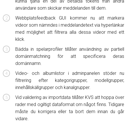
kunna tjäna en del av betalda tokens från andra
användare som skickar meddelanden till dem.
Webbplatsfeedback GUI kommer nu att markera
videor som nämndes i meddelandetext via hyperlänkar
med möjlighet att filtrera alla dessa videor med ett
klick.
Bädda in spelarprofiler tillåter användning av partiell
domänmatchning för att specificera deras
domännamn.
Video- och albumlistor i adminpanelen stöder nu
filtrering efter kategorigrupper, modellgrupper,
innehållskällgrupper och kanalgrupper.
Vid validering av importdata tillåter KVS att hoppa över
rader med ogiltigt dataformat om något finns. Tidigare
måste du korrigera eller ta bort dem innan du går
vidare.