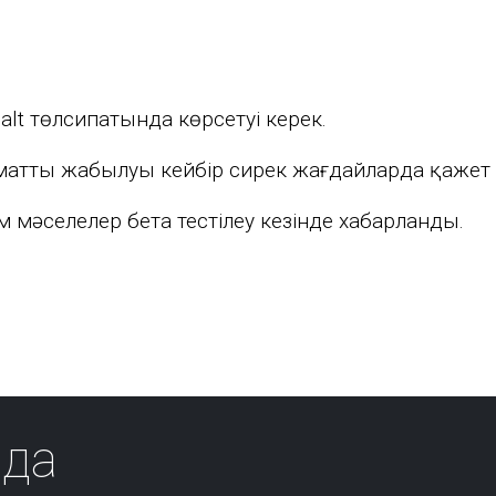
t төлсипатында көрсетуі керек.
матты жабылуы кейбір сирек жағдайларда қажет 
м мәселелер бета тестілеу кезінде хабарланды.
да