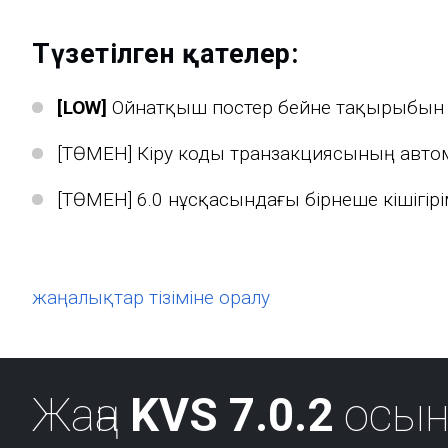
Түзетілген қателер:
[LOW]
Ойнатқыш постер бейне тақырыбын al
[ТӨМЕН] Кіру коды транзакциясының авто
[ТӨМЕН] 6.0 нұсқасындағы бірнеше кішігірі
жаңалықтар тізіміне оралу
Жаңа
KVS 7.0.2
осын