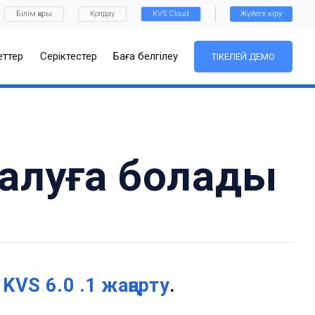
Білім қоры
Қолдау
KVS Cloud
Жүйеге кіру
ттер
Серіктестер
Баға белгілеу
ТІКЕЛЕЙ ДЕМО
 алуға болады
:
KVS 6.0 .1 жаңарту
.