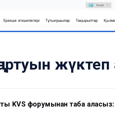
Kазаk
Ерекше өзгешеліктері
Тұтынушылар
Тақырыптар
Қызме
ңартуын жүктеп
тты KVS форумынан таба аласыз