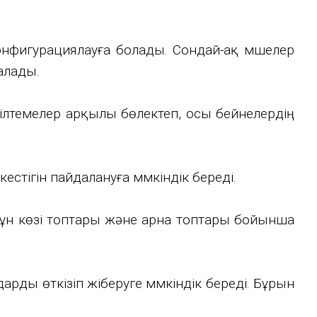
конфигурациялауға болады. Сондай-ақ мүшелер
алады.
сілтемелер арқылы бөлектеп, осы бейнелердің
стігін пайдалануға мүмкіндік береді.
змұн көзі топтары және арна топтары бойынша
арды өткізіп жіберуге мүмкіндік береді. Бұрын