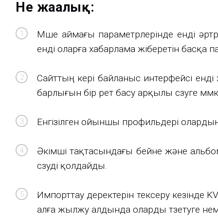
Не жаңалық:
Мүше аймағы параметрлерінде енді әртү
енді оларға хабарлама жіберетін басқа 
Сайттың кері байланыс интерфейсі енді
барлығын бір рет басу арқылы сүзуге мүмк
Енгізілген ойыншы профильдері олардың д
Әкімші тақтасындағы бейне және альбом 
сүзуді қолдайды.
Импорттау деректерін тексеру кезінде KV
алға жылжу алдында оларды түзетуге нем