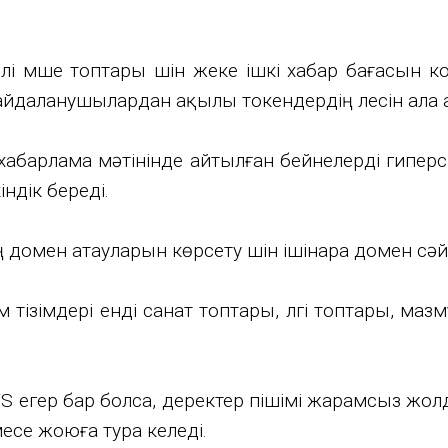
рлі мүше топтары үшін жеке ішкі хабар бағасын 
пайдаланушылардан ақылы токендердің үлесін ала 
 хабарлама мәтінінде айтылған бейнелерді гипер
індік береді.
омен атауларын көрсету үшін ішінара домен сәйке
тізімдері енді санат топтары, үлгі топтары, ма
S егер бар болса, деректер пішімі жарамсыз жолд
есе жоюға тура келеді.