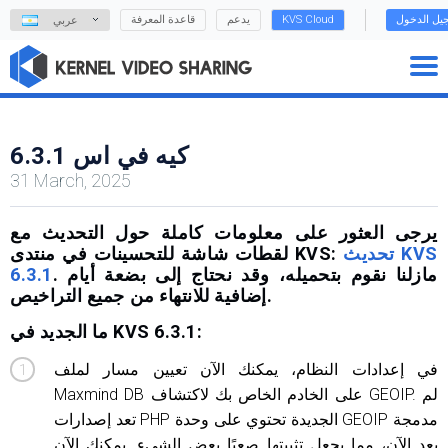
يل الدخول
KVS Cloud
يدعم
قاعدة المعرفة
عربي
كيه في اس 6.3.1
31 March, 2025
يرجى العثور على معلومات كاملة حول التحديث مع
تحديث KVS
لقطات شاشة للتحسينات في منتدى KVS:
. مازلنا نقوم بتحميله، وقد نحتاج إلى بضعة أيام
6.3.1
إضافية للانتهاء من جميع التراخيص.
ما الجديد في KVS 6.3.1:
في إعدادات النظام، يمكنك الآن تعيين مسار لملف
Maxmind DB على الخادم الخاص بك لاكتشاف GEOIP. لم
تعد إصدارات PHP الجديدة تحتوي على وحدة GEOIP مدمجة
بعد الآن، مما يجعل تثبيتها صعبًا بعض الشيء. يمكنك الآن