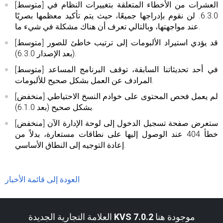
[متوسط] العشرات من الأخطاء المتعلقة بتغييرات النظام في
6.3.0. لن نقوم بإدراجها جميعًا، حيث يتم تأكيد معظمها بصريًا
عند مواجهتها، وبالتالي تعرف أن هناك مشكلة في شيء ما.
[متوسط] قد يؤدي استيراد الألبومات إلى ترتيب خاطئ للصور
(بعد الإصدار 6.3.0).
[متوسط] في أحد تحديثاتنا السابقة، توقف البرنامج المساعد
المرادف عن العمل بشكل صحيح للألبومات.
[منخفض] لم يعمل فحص المحتوى على خوادم النسخ الاحتياطي
بشكل صحيح (بعد 6.1.0).
[منخفض] ستعرض صفحة تسجيل الدخول إلى لوحة الإدارة الآن
خطأ 404 عند الوصول إليها على نطاقات مستعارة، بدلاً من
إعادة التوجيه إلى النطاق الأساسي.
العودة إلى قائمة الأخبار
موجودة هنا
KVS 7.0.2
العلامة التجارية الجديدة