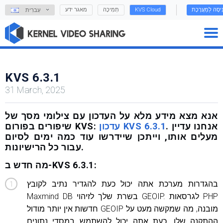
נִיסָה לַמַעֲרֶכֶת
KVS Cloud
תְמִיכָה
מאגר ידע
עִברִית
KVS 6.3.1
31 March, 2025
אנא מצא מידע מלא על העדכון עם צילומי מסך של
. אנחנו עדיין
עדכון KVS 6.3.1
שיפורים בפורום KVS:
מעלים אותו, וייתכן שיידרשו עוד כמה ימים לסיום
עבור כל הרישיונות.
מה חדש ב-KVS 6.3.1:
בהגדרות מערכת אתה יכול כעת להגדיר נתיב לקובץ
Maxmind DB בשרת שלך לזיהוי GEOIP. לגרסאות PHP
חדשות אין יותר מודול GEOIP מובנה, מה שמקשה מעט על
ההתקנה שלו. כעת אתה יכול להשתמש במסדי נתונים