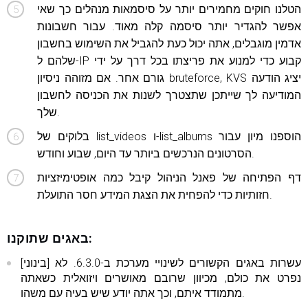
הטלנו חוקים מחמירים יותר על סיסמאות מנהלים כך שאי
אפשר להגדיר יותר סיסמה קלה מאוד. עבור חשבונות
אדמין מוגבלים, אתה יכול כעת להגביל את השימוש בחשבון
שלהם ל-IP קבוע כדי למנוע את פריצתו בכל דרך על ידי
גורם אחר. אם מזוהה ניסיון bruteforce, KVS יציג הודעה
המודיעה לך שייתכן שתצטרך לשנות את הכניסה לחשבון
שלך.
בלוקים של list_videos ו-list_albums הוספנו מיון עבור
הסרטונים הנרכשים ביותר עד היום, שבוע וחודש.
דף הפתיחה של פאנל הניהול קיבל כמה אופטימיזציות
חזותיות כדי להפחית את הצגת המידע חסר התועלת.
באגים שתוקנו:
[בינוני] עשרות באגים הקשורים לשינויי מערכת ב-6.3.0. לא
נפרט את כולם, מכיוון שרובם מאושרים ויזואלית כשאתה
מתמודד איתם, וכך אתה יודע שיש בעיה עם משהו.