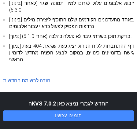
[בינוני] ייבוא ​​אלבומים עלול לגרום למיון תמונה שגוי (לאחר
6.3.0).
[בינוני] באחד מהעדכונים הקודמים שלנו התוסף ליצירת מילים
נרדפות הפסיק לפעול כראוי עבור אלבומים.
[נמוך] בדיקת תוכן בשרתי גיבוי לא פעלה כהלכה (אחרי 6.1.0).
[נמוך] דף ההתחברות ללוח הניהול יציג כעת שגיאת 404 בעת
גישה בדומיינים כינויים, במקום לבצע הפניה מחדש לדומיין
הראשי.
חזרה לרשימת החדשות
החדש לגמרי נמצא כאן
KVS 7.0.2
ה
הזמינו עכשיו