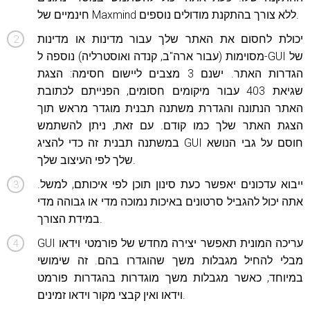
חינמיים של Maxmind ללא צורך בהתקנת מודולים נוספים.
יכולת לחסום את האתר שלך עבור מדינות או מדינות
מסוימות (עבור ארה"ב, קנדה ואוסטרליה) נוספה ל-GUI של
הגדרות האתר. ישנם 3 מצבים ליישום חסימה: הצגת
שגיאת 403 עבור מיקומים חסומים, הפנייתם ​​לכתובת
האתר הנתונה והגדרת משתנה תבנית מוגדר מראש תוך
הצגת האתר שלך כמו קודם. עם זאת, ניתן להשתמש
במשתנה תבנית זה כדי להציג GUI חוסם על גבי הנושא
שלך לפי העיצוב שלך.
ייבוא ​​עדכונים יאפשר כעת סינון תוכן לפי איכותם, למשל.
אתה יכול להגביל סרטונים באיכות נמוכה מדי או גבוהה מדי
במידת הצורך.
GUI עריכה המונית תאפשר יצירה מחדש של פורמטי וידאו
מבלי להחיל מגבלות משך שהוגדרו בהם. זה שימושי
במיוחד, כאשר מגבלות משך מוגדרות בהגדרות פורמט
וידאו ואין קבצי מקור וידאו זמינים.