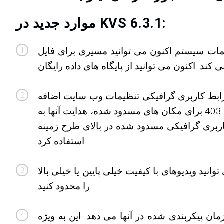
موارد جدید در KVS 6.3.1:
نون می توانید مسیری برای فایل Maxmind DB در سرور خود برای تشخیص GEOIP تعیین کنید. نسخه های جدید PHP دیگر ماژول GEOIP
ه رابط کاربری گرافیکی تنظیمات وب سایت اضافه
شد. 3 حالت برای پیاده سازی مسدود کردن وجود دارد: نمایش خطای 403 برای مکان های مسدود شده، هدایت آنها به URL داده شده، و تنظیم متغیر قالب از پیش
کاربری گرافیکی مسدود شده در بالای طرح زمینه
استفاده کرد.
انید ویدیوهای با کیفیت خیلی پایین یا خیلی بالا
را محدود کنید.
ن پیکربندی شده در آنها می دهد. این به ویژه