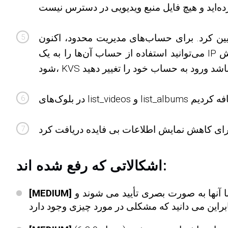
عیین کرد. برای حساب‌های مدیریت محدود، اکنون
می‌توانید استفاده از حساب آن‌ها را به یک IP ثابت محدود کنید تا از هک شدن آن به هر طریق توسط طرف دیگر جلوگیری کنید. اگر تلاش bruteforce شناسایی
اشکالاتی که رفع شده اند:
ده ها اشکال مربوط به تغییرات سیستم در 6.3.0. ما همه آنها را فهرست نمی کنیم، زیرا اکثر آنها هنگام مواجهه با آنها به صورت بصری تأیید می شوند و
[MEDIUM]