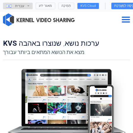
נִיסָה לַמַעֲרֶכֶת
KVS Cloud
תְמִיכָה
מאגר ידע
עִברִית
ערכות נושא, שנוצרו באהבה
KVS
מצא את הנושא המתאים ביותר עבורך.