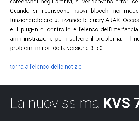
screenshot negli archivi, si verificavano errori se 
Quando si inseriscono nuovi blocchi nei modell
funzionerebbero utilizzando le query AJAX. Occas
e il plug-in di controllo e l'elenco dell'interfa
amministrazione per risolvere il problema. - Il n
problemi minori della versione 3.5.0.
torna all'elenco delle notizie
La nuovissima
KVS 7