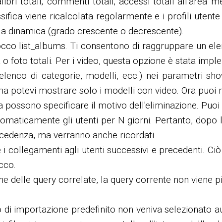
libri totali, commenti totali, accessi totali all'area 
assifica viene ricalcolata regolarmente e i profili utent
la dinamica (grado crescente o decrescente).
cco list_albums. Ti consentono di raggruppare un ele
tà o foto totali. Per i video, questa opzione è stata im
e (elenco di categorie, modelli, ecc.) nei parametri 
ima potevi mostrare solo i modelli con video. Ora puoi
ora possono specificare il motivo dell'eliminazione. Pu
omaticamente gli utenti per N giorni. Pertanto, dopo la
ecedenza, ma verranno anche ricordati.
 i collegamenti agli utenti successivi e precedenti. Ciò
cco.
e delle query correlate, la query corrente non viene pi
lo di importazione predefinito non veniva selezionato 