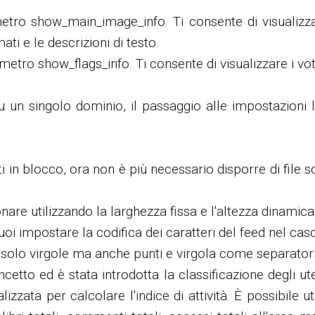
ro show_main_image_info. Ti consente di visualizzare 
ati e le descrizioni di testo.
metro show_flags_info. Ti consente di visualizzare i voti 
su un singolo dominio, il passaggio alle impostazioni
in blocco, ora non è più necessario disporre di file 
are utilizzando la larghezza fissa e l'altezza dinamica
oi impostare la codifica dei caratteri del feed nel caso
n solo virgole ma anche punti e virgola come separatori
cetto ed è stata introdotta la classificazione degli uten
ta per calcolare l'indice di attività. È possibile util