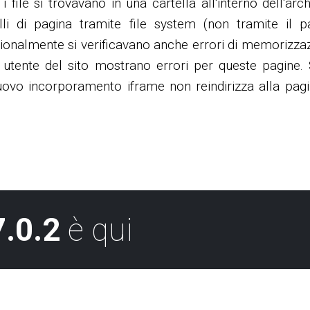
i file si trovavano in una cartella all'interno dell'archi
i di pagina tramite file system (non tramite il p
ionalmente si verificavano anche errori di memorizzaz
ccia utente del sito mostrano errori per queste pagi
uovo incorporamento iframe non reindirizza alla pagin
.0.2
è qui