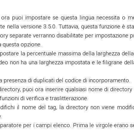
, ora puoi impostare se questa lingua necessita o men
e nella versione 3.5.0. Tuttavia, questa funzione è sta
ry separate verranno disabilitate per impostazione prede
ta questa opzione.
ostare la percentuale massima della larghezza della fi
ideo non ha una larghezza impostata e le filigrane del
la presenza di duplicati del codice di incorporamento.
ectory, puoi ora inserire qualsiasi nome di directory 
nzioni di verifica e traslitterazione.
fichi il nome del tag, la directory non viene modif
.
paratore per i campi elenco. Prima le virgole erano se