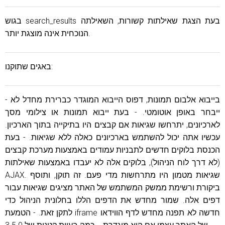
בגוש search_results בעת הצגת שאילתות קשורות, השאילתה
הנוכחית אינה מוצגת יותר.
באגים שתוקנו:
- בייבוא ​​אלבום תמונות, דפוס הייבוא ​​המוגדר כברירת מחדל לא
ייבחר באופן אוטומטי. - בעת ייבוא ​​תמונות או צילומי מסך
לארכיונים, יתרחשו שגיאות אם קבצים היו בתיקייה בתוך הארכיון.
עכשיו אתה יכול להשתמש בארכיונים כאלה ללא שגיאות. - בעת
הכנסת בלוקים חדשים לתבניות עמודים באמצעות מערכת קבצים
(לא דרך לוח הניהול), בלוקים אלה לא יעבדו באמצעות שאילתות
AJAX. שגיאות מטמון היו מתרחשות מדי פעם. זה תוקן, ותוסף
ביקורת ורשימת ממשק המשתמש של האתר מציגים שגיאות עבור
דפים אלה. שמור מחדש את הדפים הללו בחלונית הניהול כדי
לתקן זאת. - הטמעת iframe חדשה לא תפנה מחדש לדף הווידאו