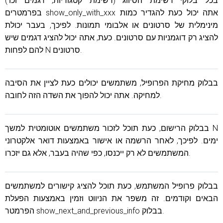
בכל בלוקי רשימת הסיווג (רשימת קטגוריות, דגמים וכו')
בפרמטרים show_only_with_xxx אתה יכול כעת להגדיר כמות
מינימלית של סרטונים או אלבומי תמונות. לפיכך, בעבר יכולת
להציג רק דוגמניות עם סרטונים. כעת, אתה יכול להציג דגמים שיש
להם לפחות N סרטונים.
בבלוק מחיקת הפרופיל, משתמשים יכולים כעת לציין את הסיבה
למחיקה. אתה יכול להפוך את השדה הזה לחובה.
בבלוק הרישום, כעת תוכל לזכור משתמשים אוטומטית למשך N
ימים. לפיכך, לאחר הרשמה או אישור באמצעות דואר אלקטרוני
המשתמשים לא רק ייכנסו, כפי שהיה בעבר, אלא גם יזכרו.
בבלוק פרופיל המשתמש, כעת תוכל להציג קישורים למשתמשים
הבאים וקודמים. זה משפר את הניווט וזמין באמצעות הפעלת
הפרמטר show_next_and_previous_info בבלוק.