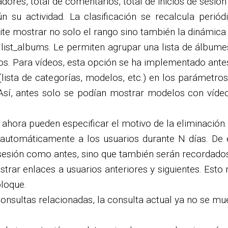
ores, total de comentarios, total de inicios de sesión
ún su actividad. La clasificación se recalcula perió
mite mostrar no solo el rango sino también la dinámica 
list_albums. Le permiten agrupar una lista de álbume
otos. Para vídeos, esta opción se ha implementado ante
 (lista de categorías, modelos, etc.) en los parámetr
Así, antes solo se podían mostrar modelos con víd
os ahora pueden especificar el motivo de la eliminació
 automáticamente a los usuarios durante N días. De e
n sesión como antes, sino que también serán recordado
trar enlaces a usuarios anteriores y siguientes. Esto
loque.
nsultas relacionadas, la consulta actual ya no se mue