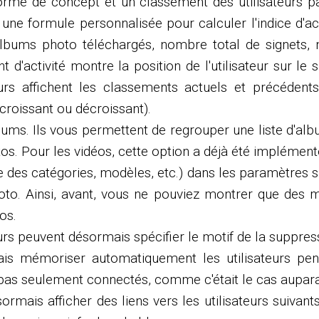
 forme de concept et un classement des utilisateurs pa
ne formule personnalisée pour calculer l'indice d'act
'albums photo téléchargés, nombre total de signets
'activité montre la position de l'utilisateur sur le s
ateurs affichent les classements actuels et précéden
roissant ou décroissant).
lbums. Ils vous permettent de regrouper une liste d'alb
os. Pour les vidéos, cette option a déjà été implément
ste des catégories, modèles, etc.) dans les paramètre
oto. Ainsi, avant, vous ne pouviez montrer que des
os.
teurs peuvent désormais spécifier le motif de la suppr
is mémoriser automatiquement les utilisateurs pend
nt pas seulement connectés, comme c'était le cas aupa
ormais afficher des liens vers les utilisateurs suivan