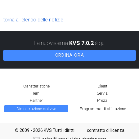
torna all'elenco delle notizie
La nuovissima
KVS 7.0.2
è qui
ORDINA ORA
Caratteristiche
Clienti
Temi
Servizi
Partner
Prezzi
Dimostrazione dal vivo
Programma di affiliazione
© 2009 - 2026 KVS Tutti i diritti
contratto di licenza