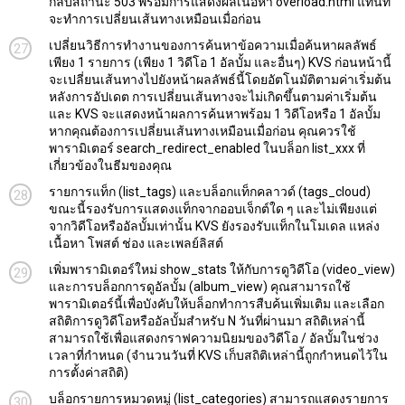
กลับสถานะ 503 พร้อมการแสดงผลเนื้อหา overload.html แทนที่
จะทำการเปลี่ยนเส้นทางเหมือนเมื่อก่อน
เปลี่ยนวิธีการทำงานของการค้นหาข้อความเมื่อค้นหาผลลัพธ์
เพียง 1 รายการ (เพียง 1 วิดีโอ 1 อัลบั้ม และอื่นๆ) KVS ก่อนหน้านี้
จะเปลี่ยนเส้นทางไปยังหน้าผลลัพธ์นี้โดยอัตโนมัติตามค่าเริ่มต้น
หลังการอัปเดต การเปลี่ยนเส้นทางจะไม่เกิดขึ้นตามค่าเริ่มต้น
และ KVS จะแสดงหน้าผลการค้นหาพร้อม 1 วิดีโอหรือ 1 อัลบั้ม
หากคุณต้องการเปลี่ยนเส้นทางเหมือนเมื่อก่อน คุณควรใช้
พารามิเตอร์ search_redirect_enabled ในบล็อก list_xxx ที่
เกี่ยวข้องในธีมของคุณ
รายการแท็ก (list_tags) และบล็อกแท็กคลาวด์ (tags_cloud)
ขณะนี้รองรับการแสดงแท็กจากออบเจ็กต์ใด ๆ และไม่เพียงแต่
จากวิดีโอหรืออัลบั้มเท่านั้น KVS ยังรองรับแท็กในโมเดล แหล่ง
เนื้อหา โพสต์ ช่อง และเพลย์ลิสต์
เพิ่มพารามิเตอร์ใหม่ show_stats ให้กับการดูวิดีโอ (video_view)
และการบล็อกการดูอัลบั้ม (album_view) คุณสามารถใช้
พารามิเตอร์นี้เพื่อบังคับให้บล็อกทำการสืบค้นเพิ่มเติม และเลือก
สถิติการดูวิดีโอหรืออัลบั้มสำหรับ N วันที่ผ่านมา สถิติเหล่านี้
สามารถใช้เพื่อแสดงกราฟความนิยมของวิดีโอ / อัลบั้มในช่วง
เวลาที่กำหนด (จำนวนวันที่ KVS เก็บสถิติเหล่านี้ถูกกำหนดไว้ใน
การตั้งค่าสถิติ)
บล็อกรายการหมวดหมู่ (list_categories) สามารถแสดงรายการ