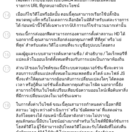
เพื่อจัดการกับข้อร้องเรียน DMCA ดังนั้นการส่งอีเมลพร้อม
รายการ URL ที่ถูกลบอาจมีประโยชน์
เมื่อแก้ไขวิดีโอหรืออัลบั้ม ตอนนี้คุณสามารถเรียกใช้ปลั๊กอิน
หมวดหมู่ แท็ก หรือโมเดลการเลือกอัตโนมัติสำหรับแต่ละรายการ
ได้ ก่อนหน้านี้ใช้ได้เฉพาะจาก GUI การแก้ไขจำนวนมากเท่านั้น
ขณะนี้การส่งออกฟีดสามารถกรองตามการตั้งค่าสถานะ HD ได้
นอกจากนี้ คุณสามารถเลือกส่งออกคุณภาพที่ 'ดีที่สุด' หรือ 'แย่
ที่สุด' สำหรับแต่ละวิดีโอ แทนที่จะระบุชื่อรูปแบบโดยตรง
แผงผู้ดูแลระบบสามารถค้นหาตามชื่อ / คำอธิบาย / ไดเร็กทอรีที่
แปลแล้วในออบเจ็กต์ทั้งหมดที่รองรับการแปลเป็นภาษาท้องถิ่น
ส่วน UI ของเว็บไซต์ขณะนี้มีระบบควบคุมเวอร์ชัน ซึ่งจะตรวจ
สอบการเปลี่ยนแปลงทั้งหมดในเทมเพลตธีม สไตล์ และไฟล์ JS
ซึ่งจะทำให้คุณสามารถย้อนกลับการเปลี่ยนแปลงใดๆ ได้ตลอด
เวลา หรือกู้คืนเวอร์ชันดั้งเดิมหากคุณทำอะไรผิด นอกจากนี้ยัง
สามารถใช้กับเว็บไซต์เปรียบเทียบข้อความออนไลน์เพื่อค้นหาสิ่ง
ที่มีการเปลี่ยนแปลงในเวอร์ชันเฉพาะ
ในการตั้งค่าเว็บไซต์ ขณะนี้คุณสามารถกำหนดค่าเนื้อหาที่มี
สถานะ 'อยู่ระหว่างดำเนินการ' หรือ 'ข้อผิดพลาด' ที่แสดงผ่าน
ลิงก์โดยตรงได้ ก่อนหน้านี้เนื้อหาดังกล่าวจะไม่ปรากฏ
คุณลักษณะนี้มีประโยชน์อย่างมากสำหรับเว็บไซต์ที่มีฟังก์ชันการ
โฮสต์วิดีโอ ผู้ใช้สามารถอัปโหลดวิดีโอและรับโค้ดฝังที่ไม่ส่งคืน