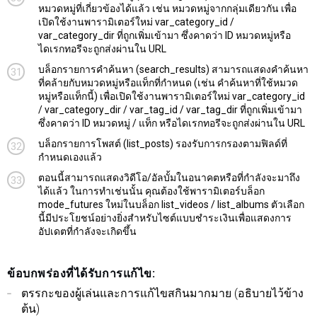
หมวดหมู่ที่เกี่ยวข้องได้แล้ว เช่น หมวดหมู่จากกลุ่มเดียวกัน เพื่อ
เปิดใช้งานพารามิเตอร์ใหม่ var_category_id /
var_category_dir ที่ถูกเพิ่มเข้ามา ซึ่งคาดว่า ID หมวดหมู่หรือ
ไดเรกทอรีจะถูกส่งผ่านใน URL
บล็อกรายการคำค้นหา (search_results) สามารถแสดงคำค้นหา
ที่คล้ายกับหมวดหมู่หรือแท็กที่กำหนด (เช่น คำค้นหาที่ใช้หมวด
หมู่หรือแท็กนี้) เพื่อเปิดใช้งานพารามิเตอร์ใหม่ var_category_id
/ var_category_dir / var_tag_id / var_tag_dir ที่ถูกเพิ่มเข้ามา
ซึ่งคาดว่า ID หมวดหมู่ / แท็ก หรือไดเรกทอรีจะถูกส่งผ่านใน URL
บล็อกรายการโพสต์ (list_posts) รองรับการกรองตามฟิลด์ที่
กำหนดเองแล้ว
ตอนนี้สามารถแสดงวิดีโอ/อัลบั้มในอนาคตหรือที่กำลังจะมาถึง
ได้แล้ว ในการทำเช่นนั้น คุณต้องใช้พารามิเตอร์บล็อก
mode_futures ใหม่ในบล็อก list_videos / list_albums ตัวเลือก
นี้มีประโยชน์อย่างยิ่งสำหรับไซต์แบบชำระเงินเพื่อแสดงการ
อัปเดตที่กำลังจะเกิดขึ้น
ข้อบกพร่องที่ได้รับการแก้ไข:
ตรรกะของผู้เล่นและการแก้ไขสกินมากมาย (อธิบายไว้ข้าง
ต้น)