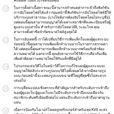
Affiliate ไปยังเว็บไซต์ของคุณ
ในการตั้งค่าเนื้อหา ขณะนี้สามารถกำหนดค่าการเข้าถึงฟังก์ชัน
การอัปโหลดไฟล์ได้แล้ว ก่อนหน้านี้ฟังก์ชันการอัปโหลดไฟล์มีให้
บริการแบบสาธารณะ (บางไซต์อาจต้องอัปโหลดโดยไม่ระบุชื่อ)
แต่ตอนนี้คุณสามารถอนุญาตได้เฉพาะสมาชิกที่ลงทะเบียนหรือผู้
ดูแลระบบเท่านั้น สำหรับการอัปโหลด URL ระยะไกล คุณ
สามารถตั้งค่าขีดจำกัดขนาดไฟล์สูงสุดได้
ในการอัปเดตนี้ เราได้เปลี่ยนวิธีการเพิ่มแท็กในแผงผู้ดูแลระบบ
ก่อนหน้านี้คุณสามารถเพิ่มแท็กจำนวนมากในรายการธรรมดา
ได้ แต่ตอนนี้คุณสามารถเพิ่มแท็กจำนวนมากพร้อมกับคำพ้อง
ความหมายได้ นอกจากนี้ คุณยังสามารถใช้วิธีการเดียวกันเพื่อ
เพิ่มคำพ้องความหมายใหม่ให้กับแท็กที่มีอยู่ได้
โปรแกรมเล่นวิดีโอในหน้าวิดีโอการแก้ไขแผงผู้ดูแลระบบจะ
อนุญาตให้สลับระหว่างรูปแบบวิดีโอทั้งหมดได้ หากมีหลายรูป
แบบ ก่อนหน้านี้จะแสดงรูปแบบขนาดที่ใหญ่ที่สุดซึ่งไม่สะดวก
เสมอไป
การเปลี่ยนแปลงเชิงตรรกะที่สำคัญมากสำหรับระดับการเข้าถึง
ของผู้ดูแลเว็บ ผู้ดูแลเว็บจะไม่มีระดับการเข้าถึงแบบเดียวกับ
สมาชิกระดับพรีเมียมอีกต่อไป แต่จะมีระดับการเข้าถึงมาตรฐาน
แทน
เมื่อการป้องกันโอเวอร์โหลดถูกทริกเกอร์สำหรับเพจ KVS จะส่ง