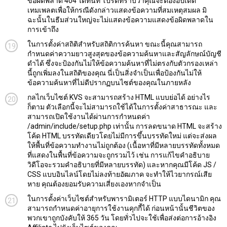
ข้อผิดพลาด 404 ได้ทันที โปรดทราบว่าคุณจะต้องอัปเดต
เทมเพลตเพื่อให้กรณีดังกล่าวแสดงข้อความที่สมเหตุสมผล มิ
ฉะนั้นในธีมส่วนใหญ่จะไม่แสดงข้อความแสดงข้อผิดพลาดใน
การเข้าถึง
ในการตั้งค่าสถิติสำหรับสถิติการค้นหา ขณะนี้คุณสามารถ
กำหนดค่าความยาวสูงสุดของข้อความค้นหาและสัญลักษณ์บัญชี
ดำได้ ซึ่งจะป้องกันไม่ให้ข้อความค้นหาที่ไม่ตรงกับตัวกรองเหล่า
นี้ถูกเพิ่มลงในสถิติของคุณ นี่เป็นสิ่งจำเป็นเพื่อป้องกันไม่ให้
ข้อความค้นหาที่ไม่ดีปรากฏบนไซต์ของคุณในภายหลัง
กลไกเว็บไซต์ KVS จะสามารถสร้าง HTML แบบย่อได้ อย่างไร
ก็ตาม ตัวเลือกนี้จะไม่สามารถใช้ได้ในการตั้งค่าสาธารณะ และ
สามารถเปิดใช้งานได้ผ่านการกำหนดค่า
/admin/include/setup.php เท่านั้น การลดขนาด HTML จะสร้าง
โค้ด HTML บรรทัดเดียวโดยไม่มีการขึ้นบรรทัดใหม่ แต่จะส่งผล
ให้พื้นที่ข้อความทำงานไม่ถูกต้อง (เนื้อหาที่มีหลายบรรทัดทั้งหมด
ที่แสดงในพื้นที่ข้อความจะถูกรวมไว้ เช่น การแก้ไขคำอธิบาย
วิดีโอจะรวมคำอธิบายที่มีหลายบรรทัด) และหากคุณมีโค้ด JS /
CSS แบบอินไลน์โดยไม่ลงท้ายอัฒภาค จะทำให้ไวยากรณ์เสีย
หาย คุณต้องยอมรับความเสี่ยงเองหากจำเป็น
ในการตั้งค่าเว็บไซต์สำหรับพารามิเตอร์ HTTP แบบไดนามิก คุณ
สามารถกำหนดค่าอายุการใช้งานคุกกี้ได้ ก่อนหน้านั้นชีวิตของ
พวกเขาถูกบังคับให้ 365 วัน โดยทั่วไปจะใช้เพื่อส่งต่อการอ้างอิง