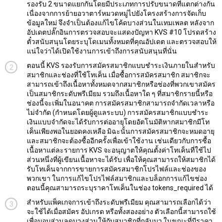
รองรับ 2 ขนาดแยกกันโดยมีประเภทการปรับขนาดที่แตกต่างกัน
เนื่องจากการย้ายอวาตาร์หมวดหมู่ไปยังโครงสร้างการจัดเก็บ
ข้อมูลใหม่ จึงจำเป็นต้องแก้ไขโค้ดบางส่วนในเทมเพลต หลังจาก
อัปเดตปลั๊กอินการตรวจสอบจะแสดงปัญหา KVS #10 โปรดสร้าง
ตั๋วสนับสนุนโดยระบุโดเมนทั้งหมดที่คุณอัปเดต และตรวจสอบให้
แน่ใจว่าได้เปิดใช้งานการเข้าถึงการสนับสนุนที่นั่น
ตอนนี้ KVS รองรับการสมัครสมาชิกแบบชำระเงินภายในสำหรับ
สมาชิกและช่องที่ใช้โทเค็น เมื่อซื้อการสมัครสมาชิก สมาชิกจะ
สามารถเข้าถึงเนื้อหาทั้งหมดจากสมาชิกหรือช่องที่พวกเขาสมัคร
เป็นสมาชิกระดับพรีเมียม รวมถึงเนื้อหาใด ๆ ที่สมาชิกรายนี้หรือ
ช่องนี้จะเพิ่มในอนาคต การสมัครสมาชิกสามารถจำกัดเวลาหรือ
ไม่จำกัด (กำหนดโดยผู้ดูแลระบบ) การสมัครสมาชิกแบบชำระ
เงินแบบจำกัดจะได้รับการต่ออายุโดยอัตโนมัติหากสมาชิกมีโท
เค็นเพียงพอในยอดคงเหลือ มิฉะนั้นการสมัครสมาชิกจะหมดอายุ
และสมาชิกจะต้องซื้ออีกครั้งเพื่อเข้าใช้งาน เช่นเดียวกับการซื้อ
เนื้อหาแต่ละรายการ KVS จะอนุญาตให้คุณตั้งค่าโทเค็นที่ใช้ไป
ส่วนหนึ่งที่ผู้เขียนเนื้อหาจะได้รับ เพื่อให้คุณสามารถให้สมาชิกได้
รับโทเค็นจากการขายการสมัครสมาชิกโปรไฟล์และช่องของ
พวกเขา ในการแก้ไขโปรไฟล์สมาชิกและบล็อกการแก้ไขช่อง
ตอนนี้คุณสามารถระบุราคาโทเค็นในช่อง tokens_required ได้
สำหรับแพ็คเกจการเข้าถึงระดับพรีเมียม คุณสามารถเลือกได้ว่า
จะใช้ได้เมื่อสมัคร อัปเกรด หรือทั้งสองอย่าง ตัวเลือกนี้สามารถใช้
เพื่อมอบส่วนลดบางส่วนให้กับสมาชิกที่กลับมา ในขณะที่มีราคา