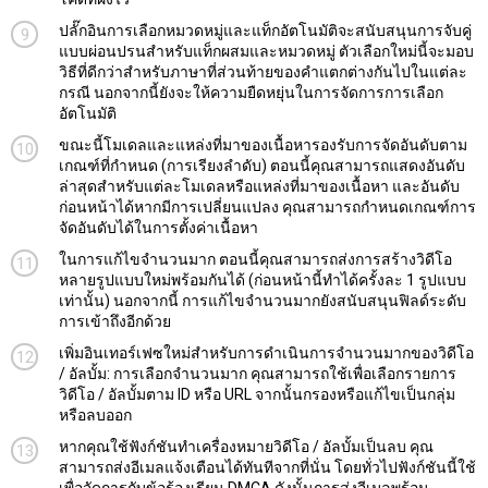
ปลั๊กอินการเลือกหมวดหมู่และแท็กอัตโนมัติจะสนับสนุนการจับคู่
แบบผ่อนปรนสำหรับแท็กผสมและหมวดหมู่ ตัวเลือกใหม่นี้จะมอบ
วิธีที่ดีกว่าสำหรับภาษาที่ส่วนท้ายของคำแตกต่างกันไปในแต่ละ
กรณี นอกจากนี้ยังจะให้ความยืดหยุ่นในการจัดการการเลือก
อัตโนมัติ
ขณะนี้โมเดลและแหล่งที่มาของเนื้อหารองรับการจัดอันดับตาม
เกณฑ์ที่กำหนด (การเรียงลำดับ) ตอนนี้คุณสามารถแสดงอันดับ
ล่าสุดสำหรับแต่ละโมเดลหรือแหล่งที่มาของเนื้อหา และอันดับ
ก่อนหน้าได้หากมีการเปลี่ยนแปลง คุณสามารถกำหนดเกณฑ์การ
จัดอันดับได้ในการตั้งค่าเนื้อหา
ในการแก้ไขจำนวนมาก ตอนนี้คุณสามารถส่งการสร้างวิดีโอ
หลายรูปแบบใหม่พร้อมกันได้ (ก่อนหน้านี้ทำได้ครั้งละ 1 รูปแบบ
เท่านั้น) นอกจากนี้ การแก้ไขจำนวนมากยังสนับสนุนฟิลด์ระดับ
การเข้าถึงอีกด้วย
เพิ่มอินเทอร์เฟซใหม่สำหรับการดำเนินการจำนวนมากของวิดีโอ
/ อัลบั้ม: การเลือกจำนวนมาก คุณสามารถใช้เพื่อเลือกรายการ
วิดีโอ / อัลบั้มตาม ID หรือ URL จากนั้นกรองหรือแก้ไขเป็นกลุ่ม
หรือลบออก
หากคุณใช้ฟังก์ชันทำเครื่องหมายวิดีโอ / อัลบั้มเป็นลบ คุณ
สามารถส่งอีเมลแจ้งเตือนได้ทันทีจากที่นั่น โดยทั่วไปฟังก์ชันนี้ใช้