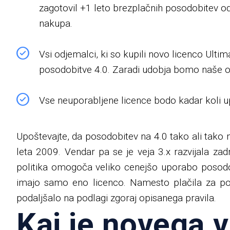
zagotovil +1 leto brezplačnih posodobitev o
nakupa.
Vsi odjemalci, ki so kupili novo licenco Ulti
posodobitve 4.0. Zaradi udobja bomo naše o
Vse neuporabljene licence bodo kadar koli 
Upoštevajte, da posodobitev na 4.0 tako ali tako nik
leta 2009. Vendar pa se je veja 3.x razvijala zadn
politika omogoča veliko cenejšo uporabo posodobi
imajo samo eno licenco. Namesto plačila za p
podaljšalo na podlagi zgoraj opisanega pravila.
Kaj je novega v 