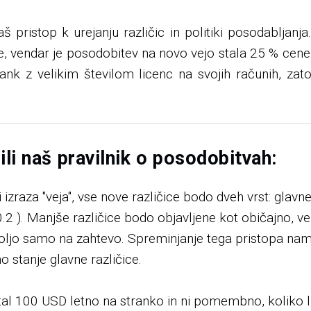
 pristop k urejanju različic in politiki posodabljanja.
e, vendar je posodobitev na novo vejo stala 25 % cen
trank z velikim številom licenc na svojih računih, 
i naš pravilnik o posodobitvah:
izraza "veja", vse nove različice bodo dveh vrst: glavne 
.2 ). Manjše različice bodo objavljene kot običajno, ve
voljo samo na zahtevo. Spreminjanje tega pristopa 
 stanje glavne različice.
al 100 USD letno na stranko in ni pomembno, koliko l