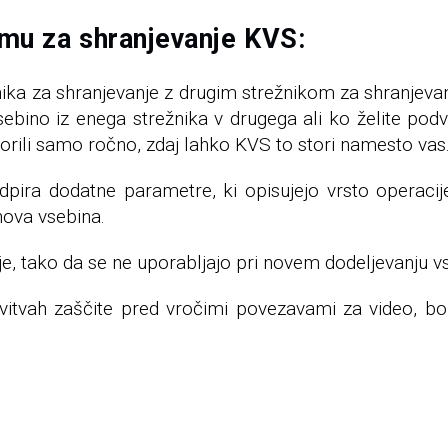
mu za shranjevanje KVS:
a za shranjevanje z drugim strežnikom za shranjevanje
bino iz enega strežnika v drugega ali ko želite podv
torili samo ročno, zdaj lahko KVS to stori namesto vas
dpira dodatne parametre, ki opisujejo vrsto operacije
nova vsebina.
, tako da se ne uporabljajo pri novem dodeljevanju v
avitvah zaščite pred vročimi povezavami za video, bo