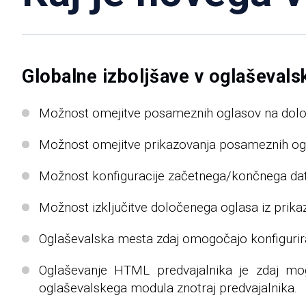
Globalne izboljšave v oglaševal
Možnost omejitve posameznih oglasov na določe
Možnost omejitve prikazovanja posameznih og
Možnost konfiguracije začetnega/končnega dat
Možnost izključitve določenega oglasa iz prika
Oglaševalska mesta zdaj omogočajo konfiguriran
Oglaševanje HTML predvajalnika je zdaj mo
oglaševalskega modula znotraj predvajalnika.