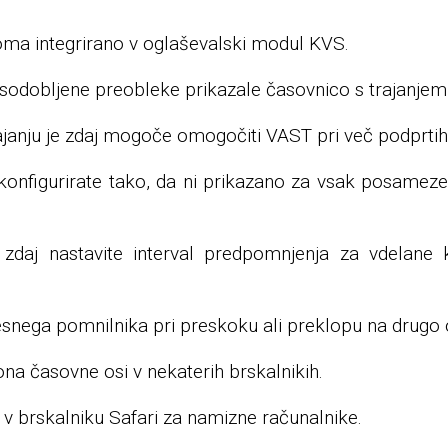
oma integrirano v oglaševalski modul KVS.
sodobljene preobleke prikazale časovnico s trajanjem
janju je zdaj mogoče omogočiti VAST pri več podprtih
konfigurirate tako, da ni prikazano za vsak posame
o zdaj nastavite interval predpomnjenja za vdelane
snega pomnilnika pri preskoku ali preklopu na drugo 
a časovne osi v nekaterih brskalnikih.
v brskalniku Safari za namizne računalnike.