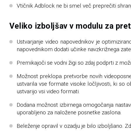
Vtičnik Adblock ne bi smel več preprečiti shran
Veliko izboljšav v modulu za pre
Ustvarjanje video napovednikov je optimizirano
napovednikom dodati učinke navzkrižnega zate
Premikajoči se vodni žigi so zdaj podprti z možn
Možnost preklopa pretvorbe novih videoposnet
ustvarila vse formate visoke ločljivosti, ki so
ustvarijo vsi video formati.
Dodana možnost izbirnega omogočanja nastavit
uporabljeno za naložene posnetke zaslona.
Beleženje opravil v ozadju je bilo izboljšano. 