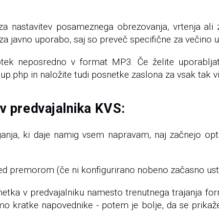
a nastavitev posameznega obrezovanja, vrtenja ali zr
za javno uporabo, saj so preveč specifične za večino 
tek neposredno v format MP3. Če želite uporabljat
tup.php in naložite tudi posnetke zaslona za vsak tak v
ov predvajalnika KVS:
ja, ki daje namig vsem napravam, naj začnejo opt
 premorom (če ni konfigurirano nobeno začasno usta
etka v predvajalniku namesto trenutnega trajanja for
mo kratke napovednike - potem je bolje, da se prikaž