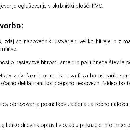
jevanja oglaševanja v skrbniški plošči KVS.
tvorbo:
, zdaj so napovedniki ustvarjeni veliko hitreje in z
mnitve.
ostjo nastavitve hitrosti, smeri in poljubnega števila 
kov v dvofazni postopek: prva faza bo ustvarila sa
 običajno deklarirani kot pogojno neobvezni. Video bo t
ev obrezovanja posnetkov zaslona za ročno naložene p
Zdaj lahko dnevnik opravil v ozadju prikazuje informaci