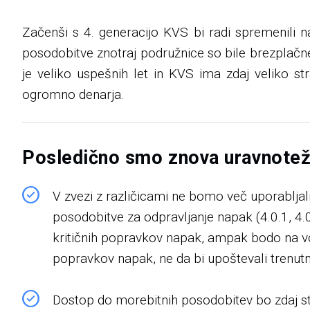
Začenši s 4. generacijo KVS bi radi spremenili naš
posodobitve znotraj podružnice so bile brezplačn
je veliko uspešnih let in KVS ima zdaj veliko s
ogromno denarja.
Posledično smo znova uravnotežil
V zvezi z različicami ne bomo več uporabljali 
posodobitve za odpravljanje napak (4.0.1, 4.0
kritičnih popravkov napak, ampak bodo na 
popravkov napak, ne da bi upoštevali trenutno
Dostop do morebitnih posodobitev bo zdaj st