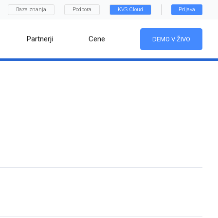
Baza znanja
Podpora
KVS Cloud
Prijava
Partnerji
Cene
DEMO V ŽIVO