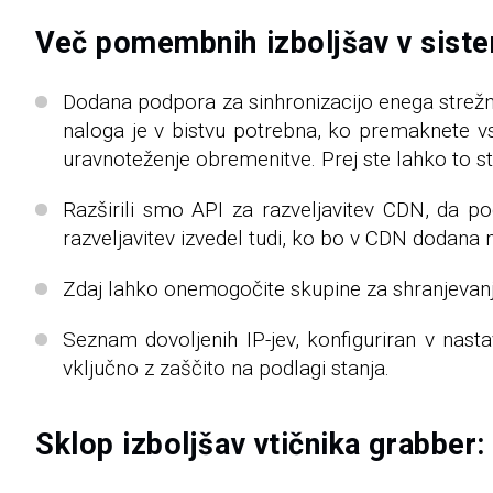
Več pomembnih izboljšav v siste
Dodana podpora za sinhronizacijo enega strežnik
naloga je v bistvu potrebna, ko premaknete vse
uravnoteženje obremenitve. Prej ste lahko to s
Razširili smo API za razveljavitev CDN, da po
razveljavitev izvedel tudi, ko bo v CDN dodana 
Zdaj lahko onemogočite skupine za shranjevanje
Seznam dovoljenih IP-jev, konfiguriran v nast
vključno z zaščito na podlagi stanja.
Sklop izboljšav vtičnika grabber: