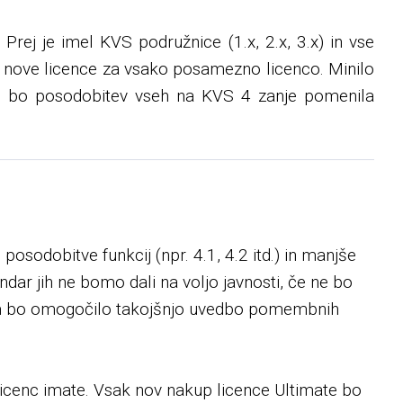
 Prej je imel KVS podružnice (1.x, 2.x, 3.x) in vse
e nove licence za vsako posamezno licenco. Minilo
zato bo posodobitev vseh na KVS 4 zanje pomenila
posodobitve funkcij (npr. 4.1, 4.2 itd.) in manjše
ndar jih ne bomo dali na voljo javnosti, če ne bo
nam bo omogočilo takojšnjo uvedbo pomembnih
icenc imate. Vsak nov nakup licence Ultimate bo