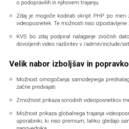
o podopravilih in njihovem trajanju.
Zdaj je mogoče kodirati skript PHP po meri z
videoposnetek. Te možnosti niso izpostavljene 
KVS bo zdaj podpiral nalaganje zvočnih dato
dovoljenih video razširitev v /admin/include/se
Velik nabor izboljšav in popravk
Možnost omogočanja samodejnega prednalagan
začne predvajati.
Zmožnost prikaza sorodnih videoposnetkov med
Možnost prikaza globalnega trajanja videoposn
uporabniki, ki niso premium, lahko gledajo sa
napovednika.