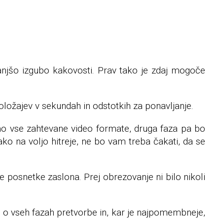
 manjšo izgubo kakovosti. Prav tako je zdaj mogoče
položajev v sekundah in odstotkih za ponavljanje.
mo vse zahtevane video formate, druga faza pa bo
ako na voljo hitreje, ne bo vam treba čakati, da se
osnetke zaslona. Prej obrezovanje ni bilo nikoli
je o vseh fazah pretvorbe in, kar je najpomembneje,