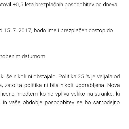
tovil +0,5 leta brezplačnih posodobitev od dneva
 od 15. 7. 2017, bodo imeli brezplačen dostop do
.
 z nobenim datumom.
 še nikoli ni obstajalo. Politika 25 % je veljala od
, zato ta politika ni bila nikoli uporabljena. Nova
licenc, medtem ko ne vpliva veliko na stranke, ki
S in vaše obdobje posodobitev se bo samodejno