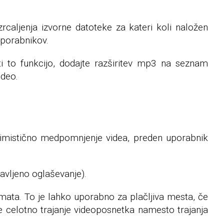
caljenja izvorne datoteke za kateri koli naložen
uporabnikov.
i to funkcijo, dodajte razširitev mp3 na seznam
ideo.
imistično medpomnjenje videa, preden uporabnik
vljeno oglaševanje).
mata. To je lahko uporabno za plačljiva mesta, če
e celotno trajanje videoposnetka namesto trajanja