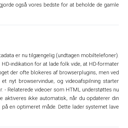
 Vi gjorde også vores bedste for at beholde de gamle
tadata er nu tilgængelig (undtagen mobiltelefoner).
e HD-indikation for at lade folk vide, at HD-formater
 noget der ofte blokeres af browserplugins, men ved
et nyt browservindue, og videoafspilning starter
er. - Relaterede videoer som HTML understøttes nu
e aktiveres ikke automatisk, når du opdaterer din
ren på en optimeret måde. Dette lader systemet lave