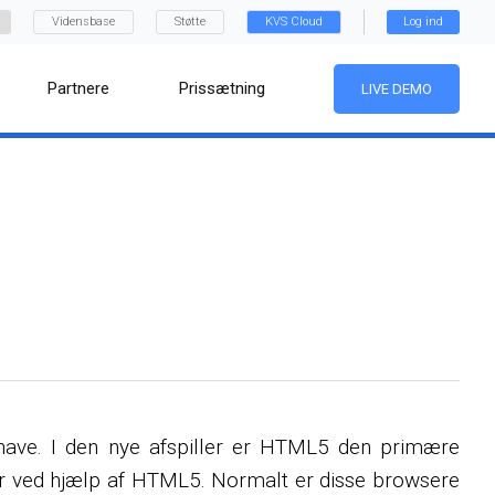
Vidensbase
Støtte
KVS Cloud
Log ind
Partnere
Prissætning
LIVE DEMO
t have. I den nye afspiller er HTML5 den primære
ser ved hjælp af HTML5. Normalt er disse browsere