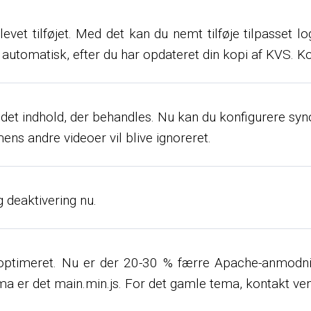
blevet tilføjet. Med det kan du nemt tilføje tilpasset l
automatisk, efter du har opdateret din kopi af KVS. Kon
på det indhold, der behandles. Nu kan du konfigurere s
mens andre videoer vil blive ignoreret.
 deaktivering nu.
 optimeret. Nu er der 20-30 % færre Apache-anmodnin
ma er det main.min.js. For det gamle tema, kontakt ven