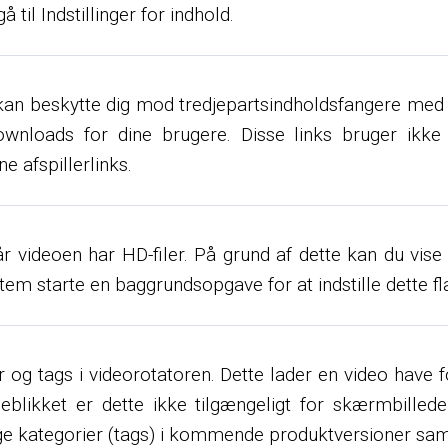
 til Indstillinger for indhold.
tte kan beskytte dig mod tredjepartsindholdsfangere 
ownloads for dine brugere. Disse links bruger ikke 
ne afspillerlinks.
år videoen har HD-filer. På grund af dette kan du vise 
stem starte en baggrundsopgave for at indstille dette fla
r og tags i videorotatoren. Dette lader en video have fo
blikket er dette ikke tilgængeligt for skærmbilleder.
lige kategorier (tags) i kommende produktversioner s