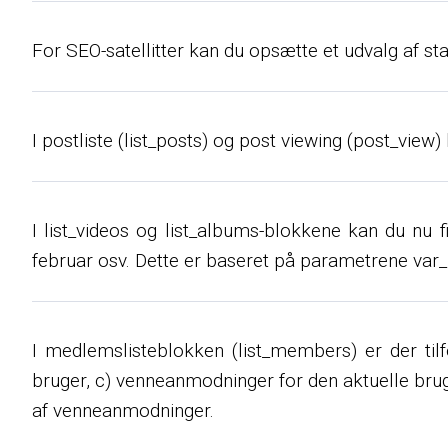
For SEO-satellitter kan du opsætte et udvalg af st
I postliste (list_posts) og post viewing (post_view
I list_videos og list_albums-blokkene kan du nu fil
februar osv. Dette er baseret på parametrene var
I medlemslisteblokken (list_members) er der tilf
bruger, c) venneanmodninger for den aktuelle brug
af venneanmodninger.