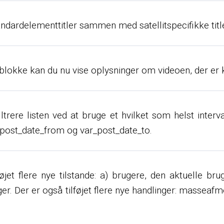
andardelementtitler sammen med satellitspecifikke title
) blokke kan du nu vise oplysninger om videoen, der er k
trere listen ved at bruge et hvilket som helst interva
_post_date_from og var_post_date_to.
øjet flere nye tilstande: a) brugere, den aktuelle b
er. Der er også tilføjet flere nye handlinger: massea