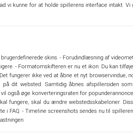
hvad vi kunne for at holde spillerens interface intakt.
je brugerdefinerede skins. - Forudindlæsning af videome
rtigere. - Formatomskifteren er nu et ikon. Du kan tilføj
t. Det fungerer ikke ved at åbne et nyt browservindue,
på dit websted. Samtidig åbnes afspillersiden som 
n vil også øge konverteringsraten for popunderannonc
skal fungere, skal du ændre webstedsskabeloner. Diss
tte i FAQ. - Timeline screenshots sendes nu til spille
astningen.