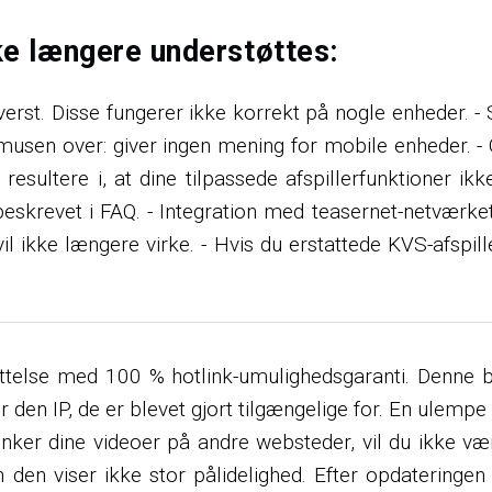
kke længere understøttes:
erst. Disse fungerer ikke korrekt på nogle enheder. - S
musen over: giver ingen mening for mobile enheder. -
esultere i, at dine tilpassede afspillerfunktioner i
 beskrevet i FAQ. - Integration med teasernet-netværke
 vil ikke længere virke. - Hvis du erstattede KVS-afsp
yttelse med 100 % hotlink-umulighedsgaranti. Denne be
for den IP, de er blevet gjort tilgængelige for. En ulempe 
linker dine videoer på andre websteder, vil du ikke v
 den viser ikke stor pålidelighed. Efter opdateringe