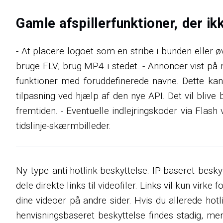
Gamle afspillerfunktioner, der i
- At placere logoet som en stribe i bunden eller øv
bruge FLV; brug MP4 i stedet. - Annoncer vist på 
funktioner med foruddefinerede navne. Dette kan r
tilpasning ved hjælp af den nye API. Det vil blive
fremtiden. - Eventuelle indlejringskoder via Flash
tidslinje-skærmbilleder.
Ny type anti-hotlink-beskyttelse: IP-baseret besk
dele direkte links til videofiler. Links vil kun virke 
dine videoer på andre sider. Hvis du allerede hot
henvisningsbaseret beskyttelse findes stadig, men