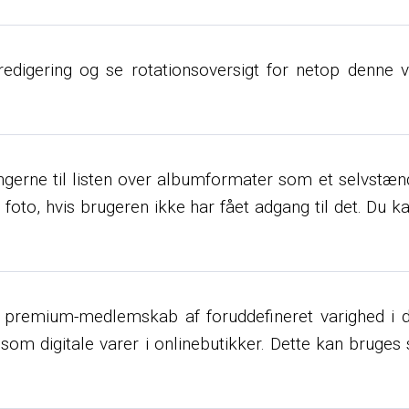
redigering og se rotationsoversigt for netop denne v
lingerne til listen over albumformater som et selvstænd
 et foto, hvis brugeren ikke har fået adgang til det. Du k
d premium-medlemskab af foruddefineret varighed i da
m digitale varer i onlinebutikker. Dette kan bruges s