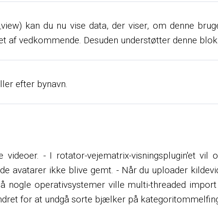
ew) kan du nu vise data, der viser, om denne bruger 
ret af vedkommende. Desuden understøtter denne blok
ller efter bynavn.
e videoer. - I rotator-vejematrix-visningsplugin'et vil
 avatarer ikke blive gemt. - Når du uploader kildevide
å nogle operativsystemer ville multi-threaded import i
ndret for at undgå sorte bjælker på kategoritommelfin