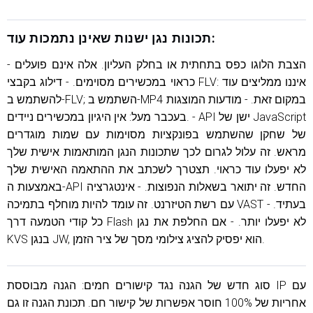
תכונות נגן ישנות שאינן נתמכות עוד:
- הצבת הלוגו כפס בתחתית או בחלק העליון. אלה אינם פועלים
כראוי במכשירים מסוימים. - דילוג בקבצי FLV: איננו ממליצים עוד
להשתמש ב-FLV; השתמש ב-MP4 במקום זאת. - מודעות המוצגות
בעכבר מעל: אין היגיון במכשירים ניידים. - API ישן של JavaScript
של שחקן שהשתמש בפונקציות מסוימות עם שמות מוגדרים
מראש. זה עלול לגרום לכך שתכונות הנגן המותאמות אישית שלך
לא יפעלו עוד כראוי. תצטרך לשכתב את ההתאמה האישית שלך
באמצעות ה-API החדש. זה יתואר בשאלות הנפוצות. - אינטגרציה
עם רשת הטיזרנט. זה עומד להיות מוחלף בתמיכה VAST בעתיד. -
כל קודי הטמעה דרך Flash לא יפעלו יותר. - אם החלפת את נגן
KVS בנגן JW, הוא יפסיק להציג צילומי מסך של ציר הזמן.
סוג חדש של הגנה נגד קישורים חמים: הגנה מבוססת IP עם
אחריות של 100% חוסר אפשרות של קישור חם. תכונת הגנה זו גם