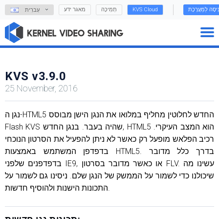
נִיסָה לַמַעֲרֶכֶת
KVS Cloud
תְמִיכָה
מאגר ידע
עִברִית
KVS v3.9.0
25 November, 2016
נגן ה-HTML5 החדש לחלוטין מחליף במלואו את הנגן הישן מבוסס
Flash KVS שהיה בעבר. בנגן החדש, HTML5 הוא המצב העיקרי.
רכיב הפלאש מופעל רק כאשר לא ניתן להפעיל את הסרטון הנוכחי
בדפדפן המשתמש באמצעות HTML5. בדרך כלל מדובר
בדפדפנים שלפני IE9, או כאשר מדובר בסרטון FLV. עשינו מה
שיכולנו כדי לשמור על הממשק של הנגן שלם. ניסינו גם לשמור על
התכונות הישנות ולהוסיף חדשות.