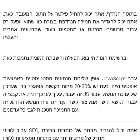
בתוסף הנרדף, אתה יכול להחיל פילטר על התוכן המעובד. כעת,
אתה יכול להגדיר את המילה הנרדפת בצורה כזו שהוא יופעל רק
עבור סרטונים מהזנות או מחטפים בעוד שסרטונים אחרים
יתעלמו.
ברשימת הזנות הייבוא, הפעלה והשבתה המונית נתמכות כעת.
אופן שליחת הנתונים הסטטיסטיים באמצעות JavaScript עבר
אופטימיזציה. כעת יש 20-30% פחות בקשות אפאצ'י. כדי שעדכון
זה יעבוד, עליך לעדכן ידנית את קבצי ה-JS של ערכת הנושא. עבור
הנושא החדש, זה main.min.js. עבור הנושא הישן, אנא צור קשר
עם התמיכה הטכנית לגבי כל עדכונים.
עבור לווייני SEO, אתה יכול להגדיר מבחר של כותרות ברירת
מחדל של פריטים יחד עם כותרות ספציפיות ללוויין.