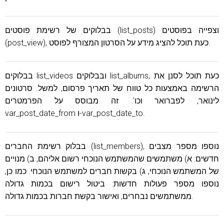
בבלוקים של רשימת פוסטים (list_posts) וצפייה בפוסטים
(post_view), כעת תוכל להציג מידע על הסרטון המצורף לפוסט.
בבלוקים list_videos ובבלוקים list_albums, כעת תוכל לסנן את
הרשימה באמצעות כל טווח של תאריך פרסום, למשל. סרטונים
לינואר, לפברואר וכו'. זה מבוסס על הפרמטרים
var_post_date_from ו-var_post_date_to.
בבלוק רשימת החברים (list_members), נוספו מספר מצבים
חדשים: א) משתמשים שהמשתמש הנוכחי רשום אליהם, ב) מנויים
של המשתמש הנוכחי, ג) בקשות חברים למשתמש הנוכחי. כמו כן,
נוספו מספר פעולות חדשות: ביטול רישום בכמות גדולה
ממשתמשים נבחרים, ואישור בקשת חברות בכמות גדולה.