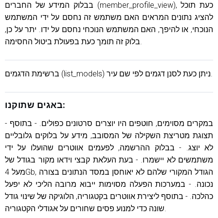
בבלוק המידע של החברים (member_profile_view), כעת תוכל
להציג נתונים המראים האם משתמש זה נחסם על ידי המשתמש
הנוכחי, או להיפך, האם המשתמש הנוכחי נחסם על ידו. יתר על כן,
בלוק זה תומך כעת בפעולת ביטול החסימה.
ברשימת הדגמים (list_models) ניתן כעת לסנן דגמים לפי שם עיר.
באגים שתוקנו:
- במקרים מסוימים, חוטפים היו יוצרים סרטונים כפולים. - בתוסף
תצוגת מטריצת השקילה של המסובב, מידע על בלוקים גלובליים
לא יוצג. - בבלוק ההרשמה, לפעמים אווטרים שהועלו על ידי
משתמשים לא יישמרו. - בעת העלאת קבצי וידאו מקור בגודל של
מעל 4Gb, הגודל המקורי שלהם לא יאוחסן במסד הנתונים בצורה
נכונה. - במערכות הפעלה מסוימות ייבוא ​​מרובה הליכי לא יפעל
כהלכה. - בתוסף ליצירת אווטרים בקטגוריה, הלוגיקה של שינוי גודל
שונה כדי למנוע פסים שחורים על אגודלי הקטגוריה.