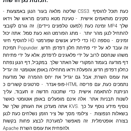
תכונות נגן חדשות:
- שליטה מלאה בעור הנגן באמצעות CSS3. כעת תוכל להוסיף
סקינים מותאמים אישית. - טעינת מטא נתונים מראש של וידאו
זמינה כעת (למעט טלפונים ניידים). זה גורם לקובצי MP4 שלך
להתחיל לנגן מהר יותר. - מתג הפורמט הוא כעת סמל. אתה יכול
להוסיף חיווי HD כדי ליידע אנשים שפורמטי HD זמינים. - נוספה
תמיכת Popunder. זה עובד לא על ידי פתיחת חלון דפדפן חדש,
משהו שנחסם לרוב על ידי פלאגינים לדפדפן, אלא על ידי פתיחת
דף מודעה בעמוד המקורי של האתר שלך. במקביל, דף הנגן נפתח
כחלון דפדפן חדש, והפעלת וידאו מתחילה באופן אוטומטי. זה יגדיל
את עומס השרת, אבל גם יגדיל את יחס ההמרה של מודעות
פופ-אנדר. - סרטונים קשורים כ-HTML נתמכים כעת, עם פריסה
הניתנת להתאמה אישית. כדי שתכונה חדשה זו תעבוד, עליך
לשנות תבניות אתר. אלה אינם מופעלים באופן אוטומטי כאשר
אתה מעדכן את העותק שלך של KVS. נוסיף מידע נוסף על כך
בשאלות הנפוצות. - צילומי מסך של ציר הזמן נשלחים כעת לנגן
בצורה אופטימלית. זה מאפשר למערכת לבצע פחות בקשות
Apache ולהפחית את עומס השרת.