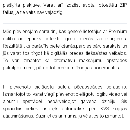
piešķirta piekļuve. Varat arī izdzēst avota fotoattēlu ZIP
failus, ja tie vairs nav vajadzīgi.
Mēs pievienojām spraudni, kas ģenerē lietotājus ar Premium
dalību ar iepriekš noteiktu ilgumu dienās vai marķieros.
Rezultātā tiks parādīts pieteikšanās:paroles pāru saraksts, un
jūs varat tos tirgot kā digitālās preces tiešsaistes veikalos.
To var izmantot kā alternatīvu maksājumu apstrādes
pakalpojumiem, pārdodot premium līmeņa abonementus.
Ir pievienots pielāgota satura pēcapstrādes spraudnis.
Izmantojot to, varat viegli pievienot pielāgotu loģiku video vai
albumu apstrādei, nepārveidojot galveno dzinēju. Šis
spraudnis netiek instalēts automātiski pēc KVS kopijas
atjaunināšanas. Sazinieties ar mums, ja vēlaties to izmantot.