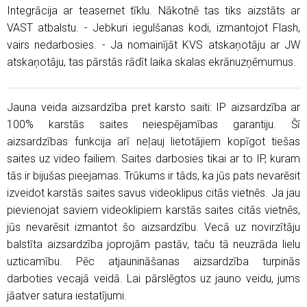
Integrācija ar teasernet tīklu. Nākotnē tas tiks aizstāts ar
VAST atbalstu. - Jebkuri iegulšanas kodi, izmantojot Flash,
vairs nedarbosies. - Ja nomainījāt KVS atskaņotāju ar JW
atskaņotāju, tas pārstās rādīt laika skalas ekrānuzņēmumus.
Jauna veida aizsardzība pret karsto saiti: IP aizsardzība ar
100% karstās saites neiespējamības garantiju. Šī
aizsardzības funkcija arī neļauj lietotājiem kopīgot tiešas
saites uz video failiem. Saites darbosies tikai ar to IP, kuram
tās ir bijušas pieejamas. Trūkums ir tāds, ka jūs pats nevarēsit
izveidot karstās saites savus videoklipus citās vietnēs. Ja jau
pievienojat saviem videoklipiem karstās saites citās vietnēs,
jūs nevarēsit izmantot šo aizsardzību. Vecā uz novirzītāju
balstīta aizsardzība joprojām pastāv, taču tā neuzrāda lielu
uzticamību. Pēc atjaunināšanas aizsardzība turpinās
darboties vecajā veidā. Lai pārslēgtos uz jauno veidu, jums
jāatver satura iestatījumi.