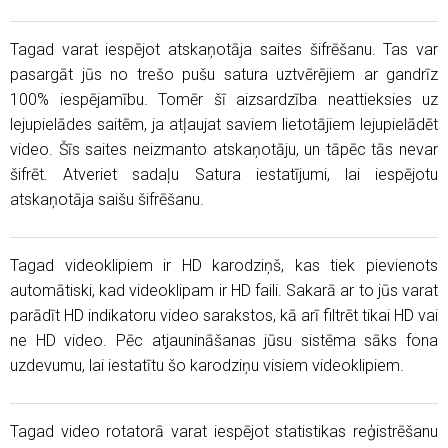
Tagad varat iespējot atskaņotāja saites šifrēšanu. Tas var
pasargāt jūs no trešo pušu satura uztvērējiem ar gandrīz
100% iespējamību. Tomēr šī aizsardzība neattieksies uz
lejupielādes saitēm, ja atļaujat saviem lietotājiem lejupielādēt
video. Šīs saites neizmanto atskaņotāju, un tāpēc tās nevar
šifrēt. Atveriet sadaļu Satura iestatījumi, lai iespējotu
atskaņotāja saišu šifrēšanu.
Tagad videoklipiem ir HD karodziņš, kas tiek pievienots
automātiski, kad videoklipam ir HD faili. Sakarā ar to jūs varat
parādīt HD indikatoru video sarakstos, kā arī filtrēt tikai HD vai
ne HD video. Pēc atjaunināšanas jūsu sistēma sāks fona
uzdevumu, lai iestatītu šo karodziņu visiem videoklipiem.
Tagad video rotatorā varat iespējot statistikas reģistrēšanu