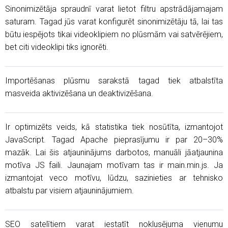
Sinonimizētāja spraudnī varat lietot filtru apstrādājamajam
saturam. Tagad jūs varat konfigurēt sinonimizētāju tā, lai tas
būtu iespējots tikai videoklipiem no plūsmām vai satvērējiem,
bet citi videoklipi tiks ignorēti.
Importēšanas plūsmu sarakstā tagad tiek atbalstīta
masveida aktivizēšana un deaktivizēšana.
Ir optimizēts veids, kā statistika tiek nosūtīta, izmantojot
JavaScript. Tagad Apache pieprasījumu ir par 20–30%
mazāk. Lai šis atjauninājums darbotos, manuāli jāatjaunina
motīva JS faili. Jaunajam motīvam tas ir main.min.js. Ja
izmantojat veco motīvu, lūdzu, sazinieties ar tehnisko
atbalstu par visiem atjauninājumiem.
SEO satelītiem varat iestatīt noklusējuma vienumu