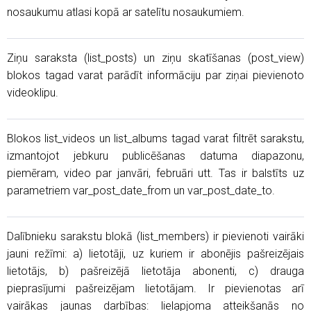
nosaukumu atlasi kopā ar satelītu nosaukumiem.
Ziņu saraksta (list_posts) un ziņu skatīšanas (post_view)
blokos tagad varat parādīt informāciju par ziņai pievienoto
videoklipu.
Blokos list_videos un list_albums tagad varat filtrēt sarakstu,
izmantojot jebkuru publicēšanas datuma diapazonu,
piemēram, video par janvāri, februāri utt. Tas ir balstīts uz
parametriem var_post_date_from un var_post_date_to.
Dalībnieku sarakstu blokā (list_members) ir pievienoti vairāki
jauni režīmi: a) lietotāji, uz kuriem ir abonējis pašreizējais
lietotājs, b) pašreizējā lietotāja abonenti, c) drauga
pieprasījumi pašreizējam lietotājam. Ir pievienotas arī
vairākas jaunas darbības: lielapjoma atteikšanās no