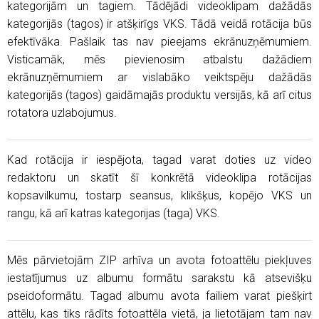
kategorijām un tagiem. Tādējādi videoklipam dažādās
kategorijās (tagos) ir atšķirīgs VKS. Tādā veidā rotācija būs
efektīvāka. Pašlaik tas nav pieejams ekrānuzņēmumiem.
Visticamāk, mēs pievienosim atbalstu dažādiem
ekrānuzņēmumiem ar vislabāko veiktspēju dažādās
kategorijās (tagos) gaidāmajās produktu versijās, kā arī citus
rotatora uzlabojumus.
Kad rotācija ir iespējota, tagad varat doties uz video
redaktoru un skatīt šī konkrētā videoklipa rotācijas
kopsavilkumu, tostarp seansus, klikšķus, kopējo VKS un
rangu, kā arī katras kategorijas (taga) VKS.
Mēs pārvietojām ZIP arhīva un avota fotoattēlu piekļuves
iestatījumus uz albumu formātu sarakstu kā atsevišķu
pseidoformātu. Tagad albumu avota failiem varat piešķirt
attēlu, kas tiks rādīts fotoattēla vietā, ja lietotājam tam nav