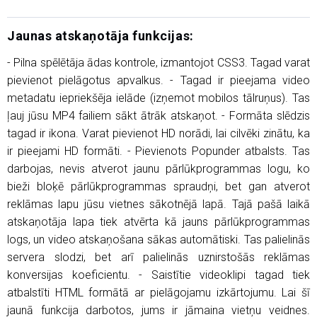
Jaunas atskaņotāja funkcijas:
- Pilna spēlētāja ādas kontrole, izmantojot CSS3. Tagad varat
pievienot pielāgotus apvalkus. - Tagad ir pieejama video
metadatu iepriekšēja ielāde (izņemot mobilos tālruņus). Tas
ļauj jūsu MP4 failiem sākt ātrāk atskaņot. - Formāta slēdzis
tagad ir ikona. Varat pievienot HD norādi, lai cilvēki zinātu, ka
ir pieejami HD formāti. - Pievienots Popunder atbalsts. Tas
darbojas, nevis atverot jaunu pārlūkprogrammas logu, ko
bieži bloķē pārlūkprogrammas spraudņi, bet gan atverot
reklāmas lapu jūsu vietnes sākotnējā lapā. Tajā pašā laikā
atskaņotāja lapa tiek atvērta kā jauns pārlūkprogrammas
logs, un video atskaņošana sākas automātiski. Tas palielinās
servera slodzi, bet arī palielinās uznirstošās reklāmas
konversijas koeficientu. - Saistītie videoklipi tagad tiek
atbalstīti HTML formātā ar pielāgojamu izkārtojumu. Lai šī
jaunā funkcija darbotos, jums ir jāmaina vietņu veidnes.