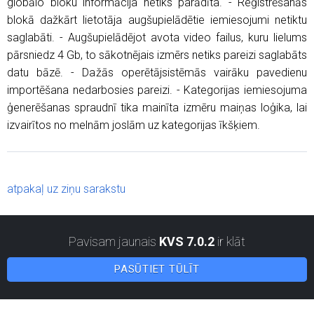
globālo bloku informācija netiks parādīta. - Reģistrēšanās
blokā dažkārt lietotāja augšupielādētie iemiesojumi netiktu
saglabāti. - Augšupielādējot avota video failus, kuru lielums
pārsniedz 4 Gb, to sākotnējais izmērs netiks pareizi saglabāts
datu bāzē. - Dažās operētājsistēmās vairāku pavedienu
importēšana nedarbosies pareizi. - Kategorijas iemiesojuma
ģenerēšanas spraudnī tika mainīta izmēru maiņas loģika, lai
izvairītos no melnām joslām uz kategorijas īkšķiem.
atpakaļ uz ziņu sarakstu
Pavisam jaunais
KVS 7.0.2
ir klāt
PASŪTIET TŪLĪT