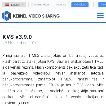
Zināšanu bāze
Atbalsts
KVS Cloud
Piet
Latviski
KVS v3.9.0
25 November, 2016
Pilnīgi jaunais HTML5 atskaņotājs pilnībā aizstāj veco, uz
Flash balstīto atskaņotāju KVS. Jaunajā atskaņotājā HTML5
ir galvenais režīms. Flash komponents tiek aktivizēts tikai tad,
ja pašreizējo videoklipu nevar atskaņot lietotāja
pārlūkprogrammā, izmantojot HTML5. Parasti tās ir
pārlūkprogrammas pirms IE9 vai ja tas ir FLV video. Mēs
darījām visu iespējamo, lai saglabātu atskaņotāja saskarni
neskartu. Mēs arī centāmies saglabāt vecās funkcijas un
pievienot jaunas.