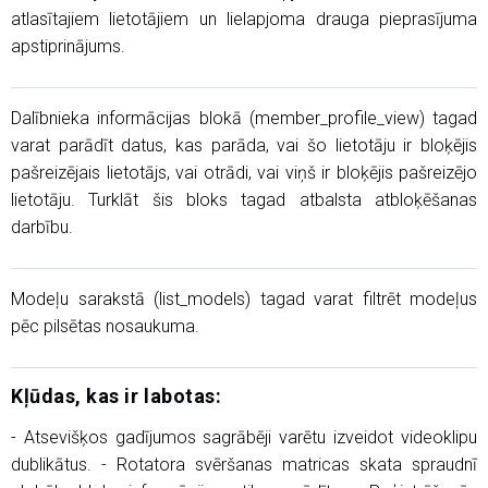
atlasītajiem lietotājiem un lielapjoma drauga pieprasījuma
apstiprinājums.
Dalībnieka informācijas blokā (member_profile_view) tagad
varat parādīt datus, kas parāda, vai šo lietotāju ir bloķējis
pašreizējais lietotājs, vai otrādi, vai viņš ir bloķējis pašreizējo
lietotāju. Turklāt šis bloks tagad atbalsta atbloķēšanas
darbību.
Modeļu sarakstā (list_models) tagad varat filtrēt modeļus
pēc pilsētas nosaukuma.
Kļūdas, kas ir labotas:
- Atsevišķos gadījumos sagrābēji varētu izveidot videoklipu
dublikātus. - Rotatora svēršanas matricas skata spraudnī