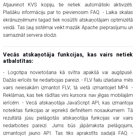
Atjauninot KVS kopiju, tie netiek automātiski aktivizēti.
Plašāku informāciju par to pievienosim FAQ. - Laika skalas
ekrānuzņēmumi tagad tiek nosūtīti atskaņotājam optimizētā
veidā. Tas ļauj sistēmai veikt mazāk Apache pieprasījumu un
samazināt servera slodzi.
Vecās atskaņotāja funkcijas, kas vairs netiek
atbalstītas:
- Logotipa novietošana kā svītra apakšā vai augšpusē.
Dažās ierīcēs tie nedarbojas pareizi. - FLV failu izlaišana: mēs
vairs neiesakām izmantot FLV; tā vietā izmantojiet MP4. -
Reklāmas, kas tiek rādītas virs kursora: nav jēgas mobilajām
ierīcēm. - Vecā atskaņotāja JavaScript API, kas izmantoja
noteiktas funkcijas ar iepriekš definētiem nosaukumiem. Tā
rezultātā jūsu pielāgotās atskaņotāja funkcijas var vairs
nedarboties pareizi. Jums būs jāpārraksta pielāgojumi,
izmantojot jauno API. Tas tiks aprakstīts sadaļā FAQ. -